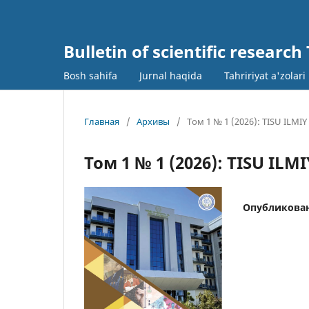
Bulletin of scientific research
Bosh sahifa
Jurnal haqida
Tahririyat a'zolari
Главная
/
Архивы
/
Том 1 № 1 (2026): TISU IL
Том 1 № 1 (2026): TISU I
Опубликова