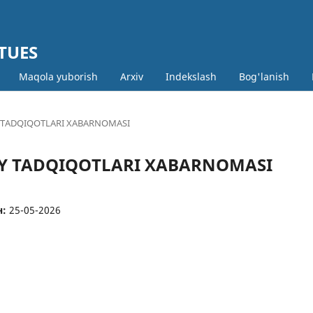
 TUES
Maqola yuborish
Arxiv
Indekslash
Bog'lanish
MIY TADQIQOTLARI XABARNOMASI
LMIY TADQIQOTLARI XABARNOMASI
н:
25-05-2026