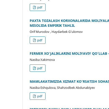
pdf
PAXTA TOZALASH KORXONALARIDA MOLIYALAS
MISOLIDA EMPIRIK TAHLIL
Orif Murodov , Haydarbek G‘ulomov
pdf
FERMER XO‘JALIKLARINI MOLIYAVIY QO‘LLAB
Nasiba Xakimova
pdf
MAMLAKATIMIZDA XIZMAT KO‘RSATISH SOHASI
Nasiba Eshqulova, Shahzodbek Abdunabiyev
pdf