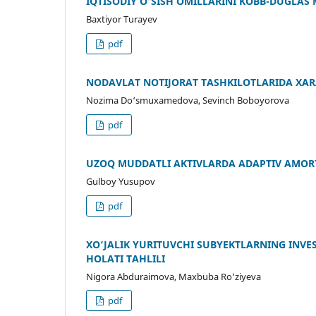
IQTISODIY O‘SISH OMILLARINI KOBB-DUGLA
Baxtiyor Turayev
pdf
NODAVLAT NOTIJORAT TASHKILOTLARIDA XARA
Nozima Do‘smuxamedova, Sevinch Boboyorova
pdf
UZOQ MUDDATLI AKTIVLARDA ADAPTIV AMORT
Gulboy Yusupov
pdf
XO‘JALIK YURITUVCHI SUBYEKTLARNING INVE
HOLATI TAHLILI
Nigora Abduraimova, Maxbuba Ro‘ziyeva
pdf