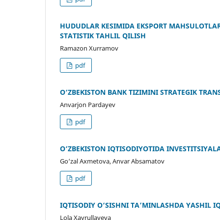
HUDUDLAR KESIMIDA EKSPORT MAHSULOTLARI
STATISTIK TAHLIL QILISH
Ramazon Xurramov
pdf
O‘ZBEKISTON BANK TIZIMINI STRATEGIK TRA
Anvarjon Pardayev
pdf
O‘ZBEKISTON IQTISODIYOTIDA INVESTITSIYA
Go‘zal Axmetova, Anvar Absamatov
pdf
IQTISODIY O‘SISHNI TA’MINLASHDA YASHIL 
Lola Xayrullayeva