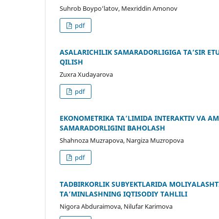
Suhrob Boypo‘latov, Mexriddin Amonov
pdf
ASALARICHILIK SAMARADORLIGIGA TA’SIR ET
QILISH
Zuxra Xudayarova
pdf
EKONOMETRIKA TA’LIMIDA INTERAKTIV VA 
SAMARADORLIGINI BAHOLASH
Shahnoza Muzrapova, Nargiza Muzropova
pdf
TADBIRKORLIK SUBYEKTLARIDA MOLIYALASHTI
TAʼMINLASHNING IQTISODIY TAHLILI
Nigora Abduraimova, Nilufar Karimova