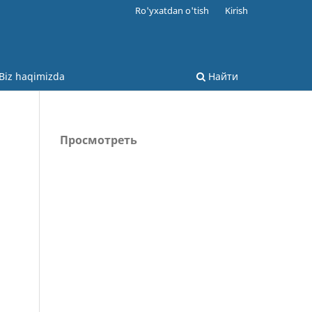
Ro'yxatdan o'tish
Kirish
Biz haqimizda
Найти
Просмотреть