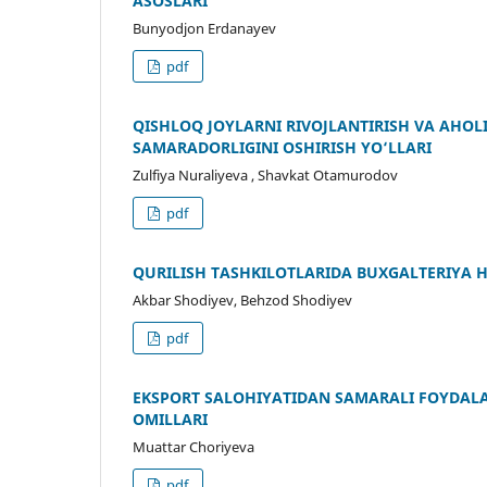
ASOSLARI
Bunyodjon Erdanayev
pdf
QISHLOQ JOYLARNI RIVOJLANTIRISH VA AHOLI
SAMARADORLIGINI OSHIRISH YO‘LLARI
Zulfiya Nuraliyeva , Shavkat Otamurodov
pdf
QURILISH TASHKILOTLARIDA BUXGALTERIYA H
Akbar Shodiyev, Behzod Shodiyev
pdf
EKSPORT SALOHIYATIDAN SAMARALI FOYDALA
OMILLARI
Muattar Choriyeva
pdf