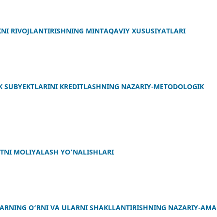
NI RIVOJLANTIRISHNING MINTAQAVIY XUSUSIYATLARI
K SUBYEKTLARINI KRЕDITLASHNING NAZARIY-MЕTODOLOGIK
ATNI MOLIYALASH YO’NALISHLARI
RNING O‘RNI VA ULARNI SHAKLLANTIRISHNING NAZARIY-AMA