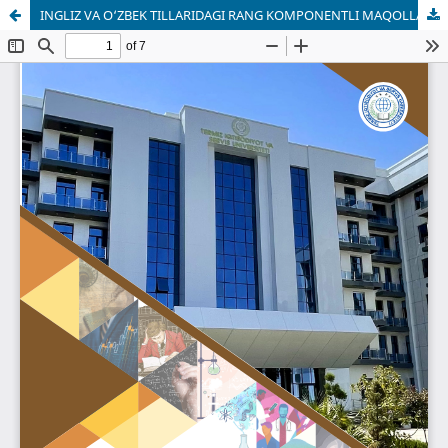
INGLIZ VA O‘ZBEK TILLARIDAGI RANG KOMPONENTLI MAQOLLARDA MADANIY BIRLIKLARNING AHAMIYATI