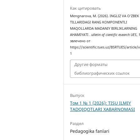
Как цитировать
Mengnarova, M. (2026). INGLIZ VA O‘ZBEK
TILLARIDAGI RANG KOMPONENTLI
MAQOLLARDA MADANIY BIRLIKLARNING
AHAMIYATI .
ulletin of cientific esearch UES
,
звлечено от
https://scientific.tues.uz/BSRTUES/article/
1
Другие форматы
библиографических ссылок
Выпуск
Том 1 № 1 (2026): TISU ILMIY
TADQIQOTLARI XABARNOMASI
Раздел
Pedagogika fanlari