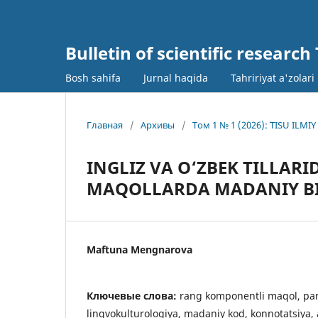
Bulletin of scientific research
Bosh sahifa
Jurnal haqida
Tahririyat a'zolari
Главная
/
Архивы
/
Том 1 № 1 (2026): TISU IL
INGLIZ VA O‘ZBEK TILLA
MAQOLLARDA MADANIY BI
Maftuna Mengnarova
Ключевые слова:
rang komponentli maqol, par
lingvokulturologiya, madaniy kod, konnotatsiya,