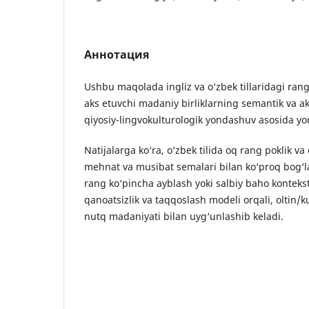
Аннотация
Ushbu maqolada ingliz va o‘zbek tillaridagi ra
aks etuvchi madaniy birliklarning semantik va ak
qiyosiy-lingvokulturologik yondashuv asosida yor
Natijalarga ko‘ra, o‘zbek tilida oq rang poklik va
mehnat va musibat semalari bilan ko‘proq bog‘lan
rang ko‘pincha ayblash yoki salbiy baho kontekst
qanoatsizlik va taqqoslash modeli orqali, oltin/
nutq madaniyati bilan uyg‘unlashib keladi.