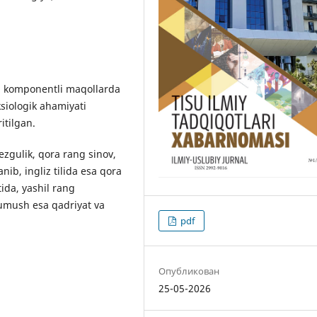
ng komponentli maqollarda
siologik ahamiyati
itilgan.
 ezgulik, qora rang sinov,
ib, ingliz tilida esa qora
ida, yashil rang
kumush esa qadriyat va
pdf
Опубликован
25-05-2026