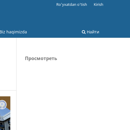
Ro'yxatdan o'tish
Kirish
Biz haqimizda
Найти
Просмотреть