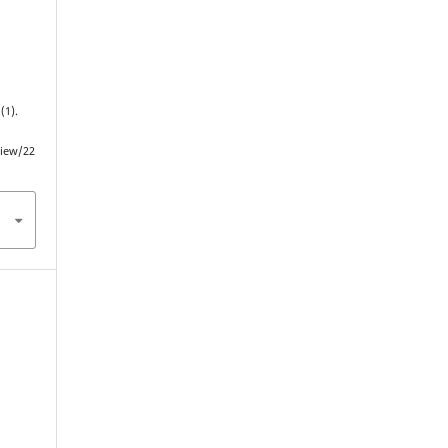
1
(1).
view/22