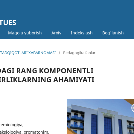
 TUES
Maqola yuborish
Arxiv
Indekslash
Bog'lanish
MIY TADQIQOTLARI XABARNOMASI
/
Pedagogika fanlari
RIDAGI RANG KOMPONENTLI
RLIKLARNING AHAMIYATI
emiologiya,
 aksiologiya, xromatonim.