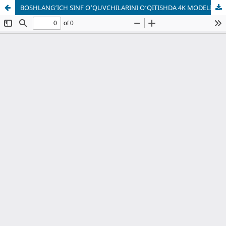
BOSHLANG‘ICH SINF O‘QUVCHILARINI O‘QITISHDA 4K MODELINING AHAMIYATI