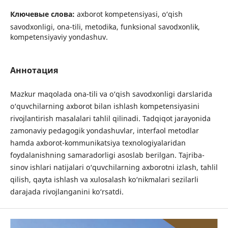
Ключевые слова:
axborot kompetensiyasi, o‘qish
savodxonligi, ona-tili, metodika, funksional savodxonlik,
kompetensiyaviy yondashuv.
Аннотация
Mazkur maqolada ona-tili va o‘qish savodxonligi darslarida
o‘quvchilarning axborot bilan ishlash kompetensiyasini
rivojlantirish masalalari tahlil qilinadi. Tadqiqot jarayonida
zamonaviy pedagogik yondashuvlar, interfaol metodlar
hamda axborot-kommunikatsiya texnologiyalaridan
foydalanishning samaradorligi asoslab berilgan. Tajriba-
sinov ishlari natijalari o‘quvchilarning axborotni izlash, tahlil
qilish, qayta ishlash va xulosalash ko‘nikmalari sezilarli
darajada rivojlanganini ko‘rsatdi.