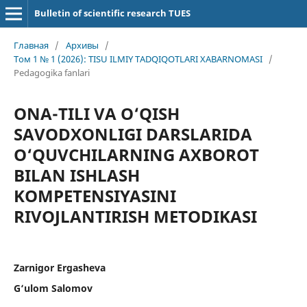
Bulletin of scientific research TUES
Главная
/
Архивы
/
Том 1 № 1 (2026): TISU ILMIY TADQIQOTLARI XABARNOMASI
/
Pedagogika fanlari
ONA-TILI VA O‘QISH
SAVODXONLIGI DARSLARIDA
O‘QUVCHILARNING AXBOROT
BILAN ISHLASH
KOMPETENSIYASINI
RIVOJLANTIRISH METODIKASI
Zarnigor Ergasheva
G‘ulom Salomov