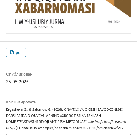
pdf
Опубликован
25-05-2026
Как цитировать
Ergasheva, Z., & Salomov, G. (2026). ONA-TILI VA O‘QISH SAVODXONLIGI
DARSLARIDA O‘QUVCHILARNING AXBOROT BILAN ISHLASH
KOMPETENSIYASINI RIVOJLANTIRISH METODIKASI.
ulletin of cientific esearch
UES
,
1
(1). звлечено от https://scientific.tues.uz/BSRTUES/article/view/217