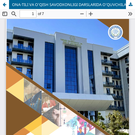
ONA-TILI VA O‘QISH SAVODXONLIGI DARSLARIDA O‘QUVCHILARNING AXBOROT BILAN ISHLASH KOMPETENSIYASINI RIVOJLANTIRISH METODIKASI