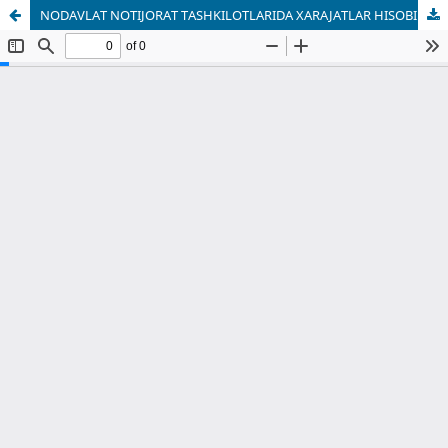
NODAVLAT NOTIJORAT TASHKILOTLARIDA XARAJATLAR HISOBINI SAMARALI YURITISH OMILLARI