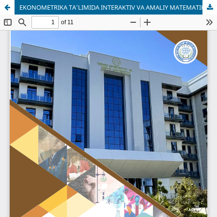
EKONOMETRIKA TA’LIMIDA INTERAKTIV VA AMALIY MATEMATIKA ASOSIDAGI YONDASHUVLARNING SAMARADORLIGINI BAHOLASH