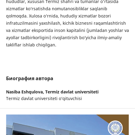
hududlar, xususan Termiz shahri va tumanlar o'rtasida
xizmatlar ko‘rsatishda nomutanosibliklar saqlanib
qolmoqda. Xulosa o‘rnida, hududiy xizmatlar bozori
infratuzilmasini yaxshilash, kichik biznesni raqamlashtirish
va xizmatlar eksportida inson kapitalini (jumladan yoshlar va
ayollar tadbirkorligini) rivojlantirish bo‘yicha ilmiy-amaliy
takliflar ishlab chiqilgan.
Биография автора
Nasiba Eshqulova,
Termiz davlat universiteti
Termiz davlat universiteti o‘qituvchisi