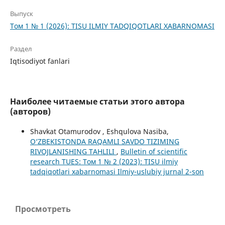
Выпуск
Том 1 № 1 (2026): TISU ILMIY TADQIQOTLARI XABARNOMASI
Раздел
Iqtisodiyot fanlari
Наиболее читаемые статьи этого автора
(авторов)
Shavkat Otamurodov , Eshqulova Nasiba,
O‘ZBEKISTONDA RAQAMLI SAVDO TIZIMING
RIVOJLANISHING TAHLILI
,
Bulletin of scientific
research TUES: Том 1 № 2 (2023): TISU ilmiy
tadqiqotlari xabarnomasi Ilmiy-uslubiy jurnal 2-son
Просмотреть