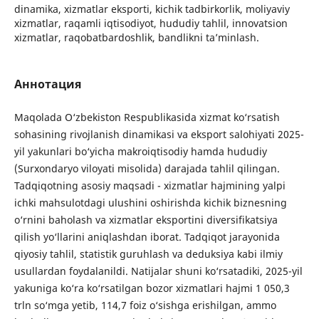
dinamika, xizmatlar eksporti, kichik tadbirkorlik, moliyaviy
xizmatlar, raqamli iqtisodiyot, hududiy tahlil, innovatsion
xizmatlar, raqobatbardoshlik, bandlikni ta’minlash.
Аннотация
Maqolada O‘zbekiston Respublikasida xizmat ko‘rsatish
sohasining rivojlanish dinamikasi va eksport salohiyati 2025-
yil yakunlari bo‘yicha makroiqtisodiy hamda hududiy
(Surxondaryo viloyati misolida) darajada tahlil qilingan.
Tadqiqotning asosiy maqsadi - xizmatlar hajmining yalpi
ichki mahsulotdagi ulushini oshirishda kichik biznesning
o‘rnini baholash va xizmatlar eksportini diversifikatsiya
qilish yo‘llarini aniqlashdan iborat. Tadqiqot jarayonida
qiyosiy tahlil, statistik guruhlash va deduksiya kabi ilmiy
usullardan foydalanildi. Natijalar shuni ko‘rsatadiki, 2025-yil
yakuniga ko‘ra ko‘rsatilgan bozor xizmatlari hajmi 1 050,3
trln so‘mga yetib, 114,7 foiz o‘sishga erishilgan, ammo