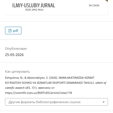
pdf
Опубликован
25-05-2026
Как цитировать
Eshqulova, N., & Abdunabiyev, S. (2026). MAMLAKATIMIZDA XIZMAT
KO‘RSATISH SOHASI VA XIZMATLAR EKSPORTI DINAMIKASI TAHLILI.
ulletin of
cientific esearch UES
,
1
(1). звлечено от
https://scientific.tues.uz/BSRTUES/article/view/178
Другие форматы библиографических ссылок