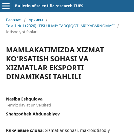
Bulletin of scientific research TUES
Главная
/
Архивы
/
Том 1 № 1 (2026): TISU ILMIY TADQIQOTLARI XABARNOMASI
/
Iqtisodiyot fanlari
MAMLAKATIMIZDA XIZMAT
KO‘RSATISH SOHASI VA
XIZMATLAR EKSPORTI
DINAMIKASI TAHLILI
Nasiba Eshqulova
Termiz davlat universiteti
Shahzodbek Abdunabiyev
Ключевые слова:
xizmatlar sohasi, makroiqtisodiy