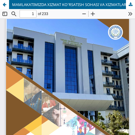
MAMLAKATIMIZDA XIZMAT KO‘RSATISH SOHASI VA XIZMATLAR EKSPORTI DINAMIKASI TAHLILI