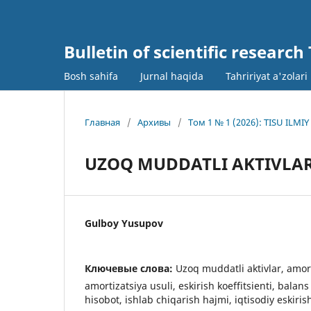
Bulletin of scientific research
Bosh sahifa
Jurnal haqida
Tahririyat a'zolari
Главная
/
Архивы
/
Том 1 № 1 (2026): TISU IL
UZOQ MUDDATLI AKTIVLAR
Gulboy Yusupov
Ключевые слова:
Uzoq muddatli aktivlar, amort
amortizatsiya usuli, eskirish koeffitsienti, balans
hisobot, ishlab chiqarish hajmi, iqtisodiy eskirish