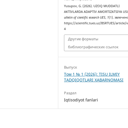
Yusupov, G. (2026). UZOQ MUDDATLI
AKTIVLARDA ADAPTIV AMORTIZATSIYA USU
ulletin of cientific esearch UES
,
1
(1). звлечен
https://scientific.tues.uz/BSRTUES/article/
4
Другие форматы
библиографических ссылок
Выпуск
Том 1 № 1 (2026): TISU ILMIY
TADQIQOTLARI XABARNOMASI
Раздел
Iqtisodiyot fanlari