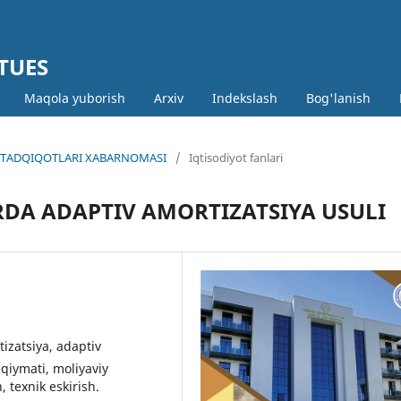
 TUES
Maqola yuborish
Arxiv
Indekslash
Bog'lanish
MIY TADQIQOTLARI XABARNOMASI
/
Iqtisodiyot fanlari
DA ADAPTIV AMORTIZATSIYA USULI
izatsiya, adaptiv
 qiymati, moliyaviy
, texnik eskirish.