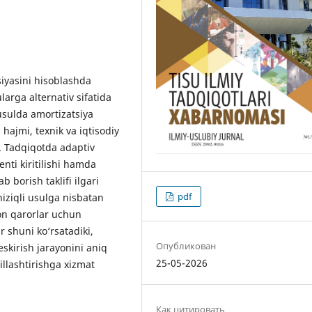
iyasini hisoblashda
ularga alternativ sifatida
 usulda amortizatsiya
 hajmi, texnik va iqtisodiy
i. Tadqiqotda adaptiv
ienti kiritilishi hamda
b borish taklifi ilgari
pdf
hiziqli usulga nisbatan
ion qarorlar uchun
r shuni ko‘rsatadiki,
Опубликован
eskirish jarayonini aniq
25-05-2026
illashtirishga xizmat
Как цитировать