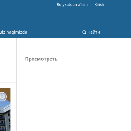
Ro'yxatdan o'tish
Kirish
Biz haqimizda
Найти
Просмотреть