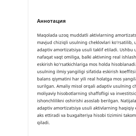
Аннотация
Maqolada uzoq muddatli aktivlarning amortizats
mavjud chiziqli usulning cheklovlari ko‘rsatilib, 
adaptiv amortizatsiya usuli taklif etiladi. Ushbu
nafaqat vaqt omiliga, balki aktivning real ishlash
eskirish ko‘rsatkichlariga mos holda hisoblanad
usulning ilmiy yangiligi sifatida eskirish koeffits
balans qiymatini har yili real holatga mos yangila
surilgan. Amaliy misol orqali adaptiv usulning c
moliyaviy hisobotlarning shaffofligi va investits
ishonchlilikni oshirishi asoslab berilgan. Natijala
adaptiv amortizatsiya usuli aktivlarning haqiqiy 
aks ettiradi va buxgalteriya hisobi tizimini takom
qiladi.