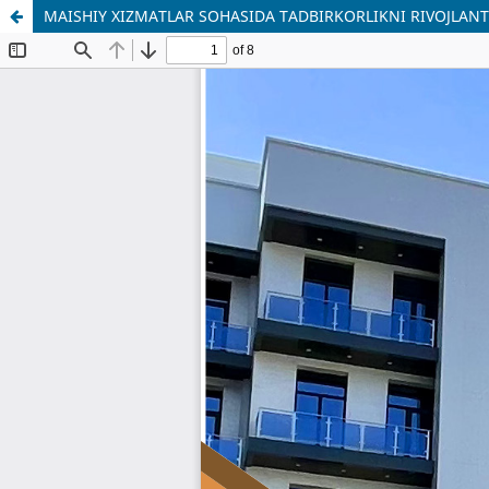
MAISHIY XIZMATLAR SOHASIDA TADBIRKORLIKNI RIVOJLAN