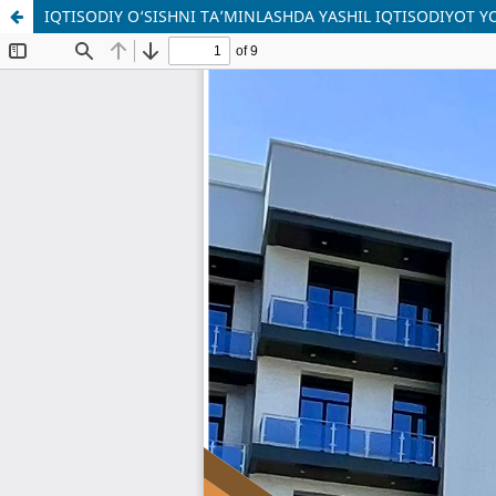
IQTISODIY O‘SISHNI TA’MINLASHDA YASHIL IQTISODIYOT 