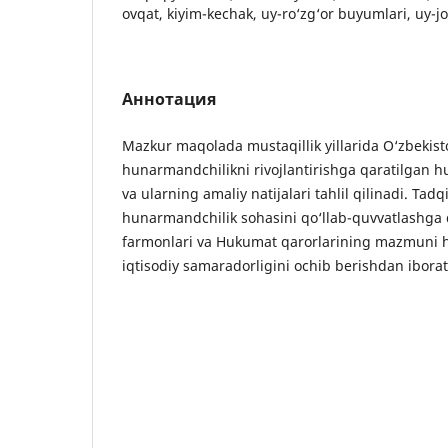
ovqat, kiyim-kechak, uy-ro‘zg‘or buyumlari, uy-jo
Аннотация
Mazkur maqolada mustaqillik yillarida O‘zbekist
hunarmandchilikni rivojlantirishga qaratilgan h
va ularning amaliy natijalari tahlil qilinadi. Ta
hunarmandchilik sohasini qo‘llab-quvvatlashga 
farmonlari va Hukumat qarorlarining mazmuni h
iqtisodiy samaradorligini ochib berishdan iborat