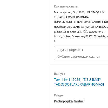
Как цитировать
Mamarajabov, G. . (2026). MUSTAQILLIK
YILLARIDA O‘ZBEKISTONDA
HUNARMANDCHILIKNI RIVOJLANTIRISHNI
HUQUQIY ASOSLARI VA AMALIY TAJRIBA.
u
of cientific esearch UES
,
1
(1). звлечено от
https://scientific.tues.uz/BSRTUES/article/
2
Другие форматы
библиографических ссылок
Выпуск
Том 1 № 1 (2026): TISU ILMIY
TADQIQOTLARI XABARNOMASI
Раздел
Pedagogika fanlari