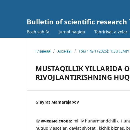
Bulletin of scientific research
Bosh sahifa
Jurnal haqida
Tahririyat a'zolari
Главная
/
Архивы
/
Том 1 № 1 (2026): TISU IL
MUSTAQILLIK YILLARIDA 
RIVOJLANTIRISHNING HUQ
G‘ayrat Mamarajabov
Ключевые слова:
milliy hunarmandchilik, Hu
huquqiy asoslar, davlat siyosati, kichik biznes, b