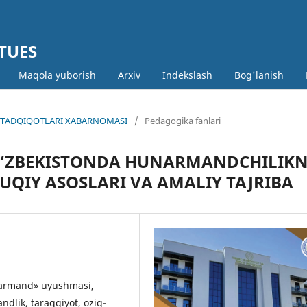
 TUES
Maqola yuborish
Arxiv
Indekslash
Bog'lanish
MIY TADQIQOTLARI XABARNOMASI
/
Pedagogika fanlari
O‘ZBEKISTONDA HUNARMANDCHILIKN
UQIY ASOSLARI VA AMALIY TAJRIBA
narmand» uyushmasi,
andlik, taraqqiyot, oziq-