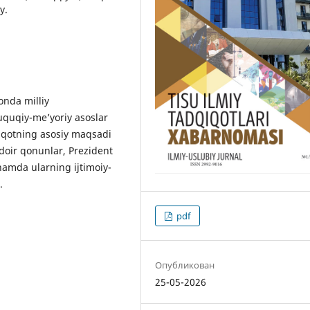
y.
onda milliy
uquqiy-me’yoriy asoslar
dqiqotning asosiy maqsadi
doir qonunlar, Prezident
amda ularning ijtimoiy-
.
pdf
Опубликован
25-05-2026