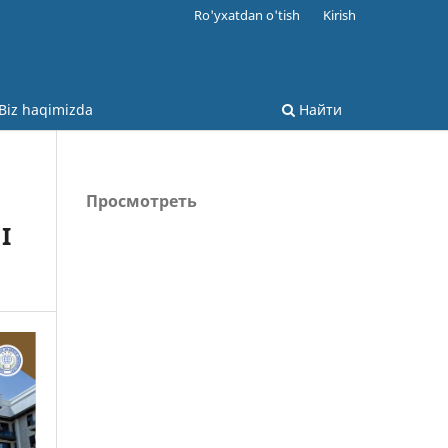
Ro'yxatdan o'tish
Kirish
Biz haqimizda
Найти
Просмотреть
I