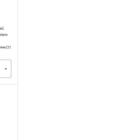
NG
lletin
view/21