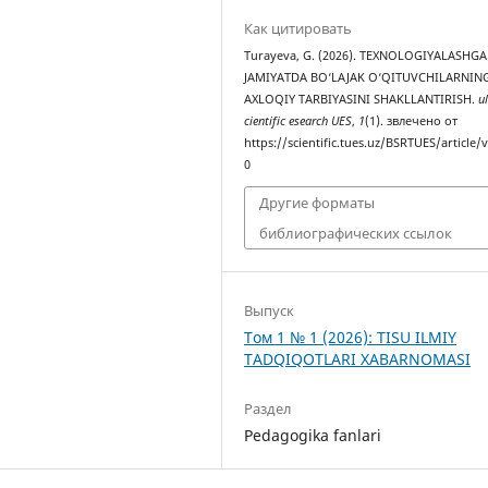
Как цитировать
Turayeva, G. (2026). TEXNOLOGIYALASHG
JAMIYATDA BO‘LAJAK O‘QITUVCHILARNIN
AXLOQIY TARBIYASINI SHAKLLANTIRISH.
ul
cientific esearch UES
,
1
(1). звлечено от
https://scientific.tues.uz/BSRTUES/article/
0
Другие форматы
библиографических ссылок
Выпуск
Том 1 № 1 (2026): TISU ILMIY
TADQIQOTLARI XABARNOMASI
Раздел
Pedagogika fanlari