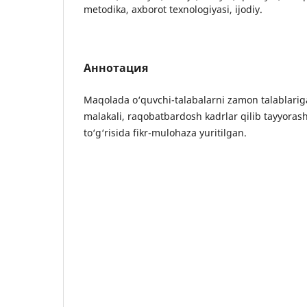
metodika, axborot texnologiyasi, ijodiy.
Аннотация
Maqolada o‘quvchi-talabalarni zamon talablarig
malakali, raqobatbardosh kadrlar qilib tayyoras
to‘g‘risida fikr-mulohaza yuritilgan.