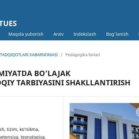
 TUES
Maqola yuborish
Arxiv
Indekslash
Bog'lanish
MIY TADQIQOTLARI XABARNOMASI
/
Pedagogika fanlari
MIYATDA BO‘LAJAK
QIY TARBIYASINI SHAKLLANTIRISH
ash, tizim, ko‘nikma,
petensiya, texnologiya,