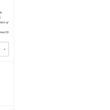
AN
G
letin of
view/20