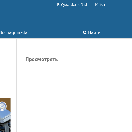
Ro'yxatdan o'tish
Kirish
Biz haqimizda
Найти
Просмотреть