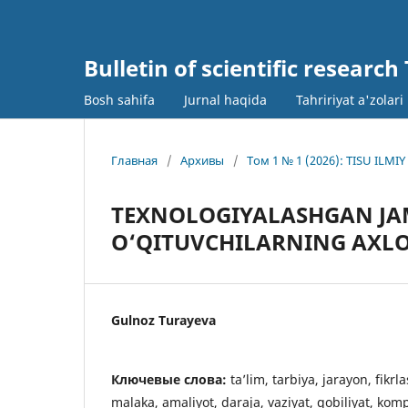
Bulletin of scientific research
Bosh sahifa
Jurnal haqida
Tahririyat a'zolari
Главная
/
Архивы
/
Том 1 № 1 (2026): TISU IL
TEXNOLOGIYALASHGAN JA
O‘QITUVCHILARNING AXLO
Gulnoz Turayeva
Ключевые слова:
taʼlim, tarbiya, jarayon, fikrl
malaka, amaliyot, daraja, vaziyat, qobiliyat, kom