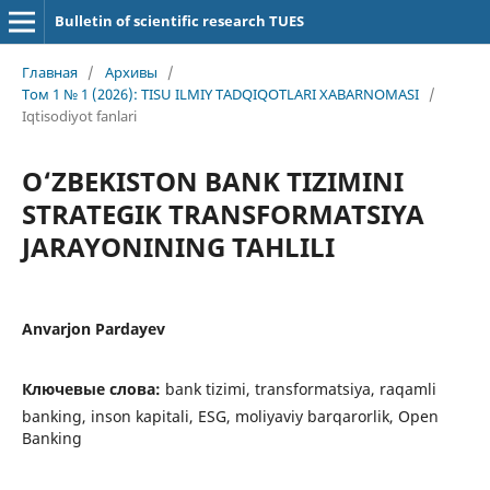
Bulletin of scientific research TUES
Главная
/
Архивы
/
Том 1 № 1 (2026): TISU ILMIY TADQIQOTLARI XABARNOMASI
/
Iqtisodiyot fanlari
O‘ZBEKISTON BANK TIZIMINI
STRATEGIK TRANSFORMATSIYA
JARAYONINING TAHLILI
Anvarjon Pardayev
Ключевые слова:
bank tizimi, transformatsiya, raqamli
banking, inson kapitali, ESG, moliyaviy barqarorlik, Open
Banking