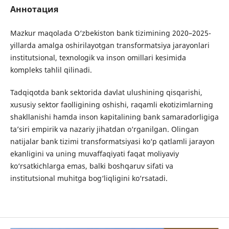
Аннотация
Mazkur maqolada O‘zbekiston bank tizimining 2020–2025-
yillarda amalga oshirilayotgan transformatsiya jarayonlari
institutsional, texnologik va inson omillari kesimida
kompleks tahlil qilinadi.
Tadqiqotda bank sektorida davlat ulushining qisqarishi,
xususiy sektor faolligining oshishi, raqamli ekotizimlarning
shakllanishi hamda inson kapitalining bank samaradorligiga
ta’siri empirik va nazariy jihatdan o‘rganilgan. Olingan
natijalar bank tizimi transformatsiyasi ko‘p qatlamli jarayon
ekanligini va uning muvaffaqiyati faqat moliyaviy
ko‘rsatkichlarga emas, balki boshqaruv sifati va
institutsional muhitga bog‘liqligini ko‘rsatadi.