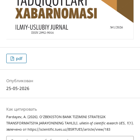
pdf
Опубликован
25-05-2026
Как цитировать
Pardayev, A. (2026). O‘ZBEKISTON BANK TIZIMINI STRATEGIK
TRANSFORMATSIYA JARAYONINING TAHLILI.
ulletin of cientific esearch UES
,
1
(1).
звлечено от https://scientific.tues.uz/BSRTUES/article/view/183