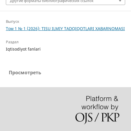
Другие форматы библиографических ссылок
Выпуск
Том 1 № 1 (2026): TISU ILMIY TADQIQOTLARI XABARNOMASI
Раздел
Iqtisodiyot fanlari
Просмотреть