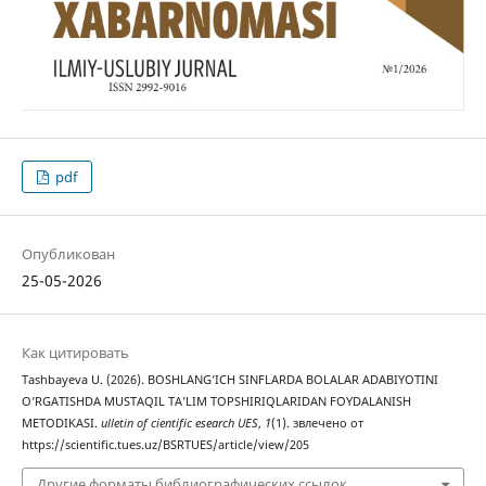
pdf
Опубликован
25-05-2026
Как цитировать
Tаshbаyevа U. (2026). BOSHLАNG‘ICH SINFLАRDА BOLАLАR АDАBIYOTINI
O‘RGАTISHDА MUSTАQIL TА’LIM TOPSHIRIQLАRIDАN FOYDАLАNISH
METODIKАSI.
ulletin of cientific esearch UES
,
1
(1). звлечено от
https://scientific.tues.uz/BSRTUES/article/view/205
Другие форматы библиографических ссылок