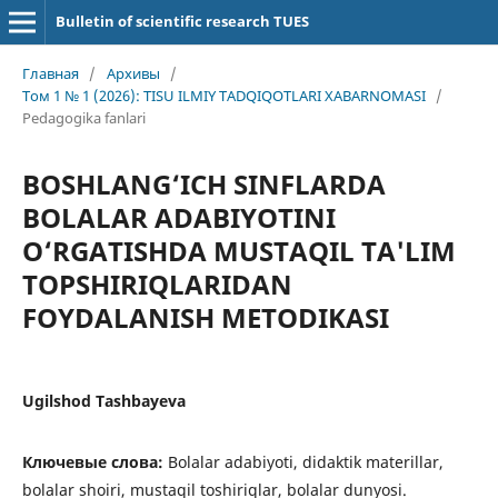
Bulletin of scientific research TUES
Главная
/
Архивы
/
Том 1 № 1 (2026): TISU ILMIY TADQIQOTLARI XABARNOMASI
/
Pedagogika fanlari
BOSHLАNG‘ICH SINFLАRDА
BOLАLАR АDАBIYOTINI
O‘RGАTISHDА MUSTАQIL TА'LIM
TOPSHIRIQLАRIDАN
FOYDАLАNISH METODIKАSI
Ugilshod Tаshbаyevа
Ключевые слова:
Bolаlаr аdаbiyoti, didаktik mаterillаr,
bolаlаr shoiri, mustаqil toshiriqlаr, bolаlаr dunyosi.