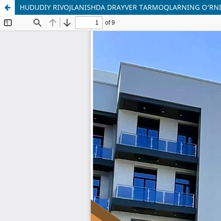
HUDUDIY RIVOJLANISHDA DRAYVER TARMOQLARNING O‘RNI 