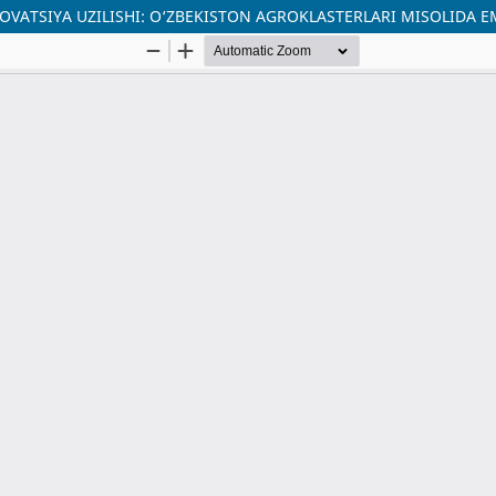
ATSIYA UZILISHI: O‘ZBEKISTON AGROKLASTERLARI MISOLIDA EM