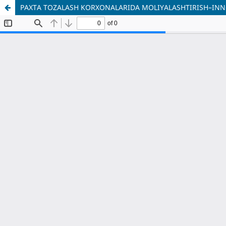
PAXTA TOZALASH KORXONALARIDA MOLIYALASHTIRISH–INNOV