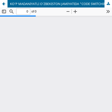
KO‘P MADANIYATLI O‘ZBEKISTON JAMIYATIDA “CODE SWITCHING” HODISASINING ROLI: O‘ZIGA XOSLIK VA MADANIY MULOQOT