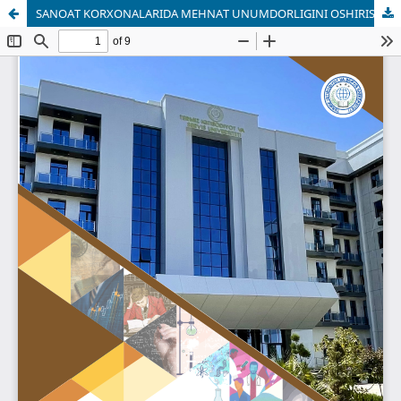
SANOAT KORXONALARIDA MEHNAT UNUMDORLIGINI OSHIRISHDA INNOVATSION VA RAQAMLI TEXNOLOGIYALARNING ROLI