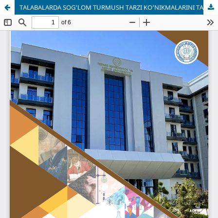
TALABALARDA SOG‘LOM TURMUSH TARZI KO‘NIKMALARINI TAKOMILLASHTIRISHNING DIDAKTIK IMKONIYATLARI