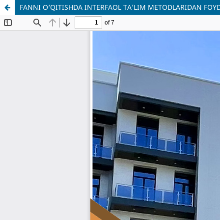
FANNI O‘QITISHDA INTERFAOL TA’LIM METODLARIDAN FOY