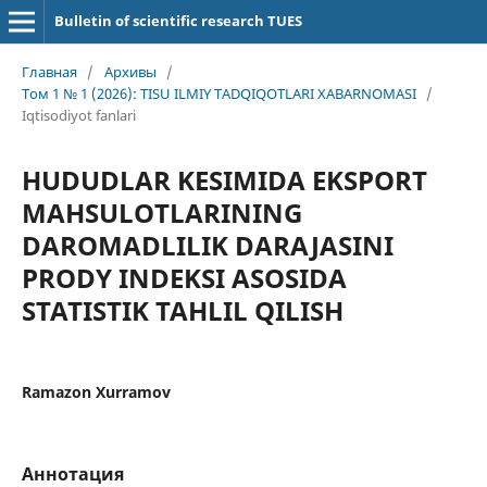
Bulletin of scientific research TUES
Главная
/
Архивы
/
Том 1 № 1 (2026): TISU ILMIY TADQIQOTLARI XABARNOMASI
/
Iqtisodiyot fanlari
HUDUDLAR KESIMIDA EKSPORT
MAHSULOTLARINING
DAROMADLILIK DARAJASINI
PRODY INDEKSI ASOSIDA
STATISTIK TAHLIL QILISH
Ramazon Xurramov
Аннотация