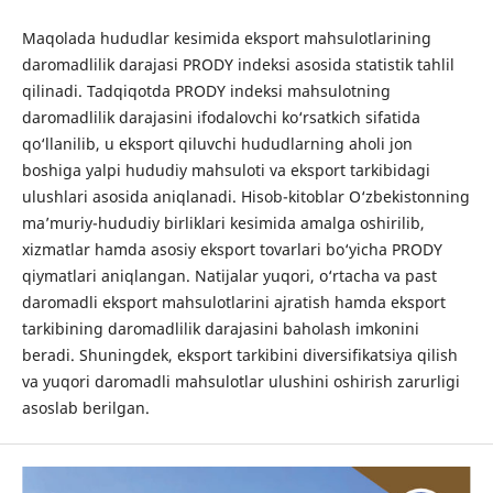
Maqolada hududlar kesimida eksport mahsulotlarining
daromadlilik darajasi PRODY indeksi asosida statistik tahlil
qilinadi. Tadqiqotda PRODY indeksi mahsulotning
daromadlilik darajasini ifodalovchi ko‘rsatkich sifatida
qo‘llanilib, u eksport qiluvchi hududlarning aholi jon
boshiga yalpi hududiy mahsuloti va eksport tarkibidagi
ulushlari asosida aniqlanadi. Hisob-kitoblar O‘zbekistonning
ma’muriy-hududiy birliklari kesimida amalga oshirilib,
xizmatlar hamda asosiy eksport tovarlari bo‘yicha PRODY
qiymatlari aniqlangan. Natijalar yuqori, o‘rtacha va past
daromadli eksport mahsulotlarini ajratish hamda eksport
tarkibining daromadlilik darajasini baholash imkonini
beradi. Shuningdek, eksport tarkibini diversifikatsiya qilish
va yuqori daromadli mahsulotlar ulushini oshirish zarurligi
asoslab berilgan.