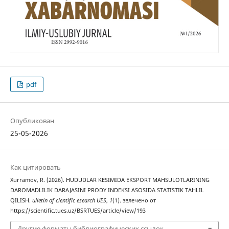
pdf
Опубликован
25-05-2026
Как цитировать
Xurramov, R. (2026). HUDUDLAR KESIMIDA EKSPORT MAHSULOTLARINING
DAROMADLILIK DARAJASINI PRODY INDEKSI ASOSIDA STATISTIK TAHLIL
QILISH.
ulletin of cientific esearch UES
,
1
(1). звлечено от
https://scientific.tues.uz/BSRTUES/article/view/193
Другие форматы библиографических ссылок