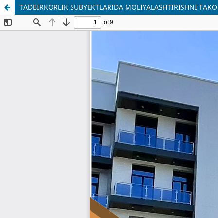
TADBIRKORLIK SUBYEKTLARIDA MOLIYALASHTIRISHNI TAKOM