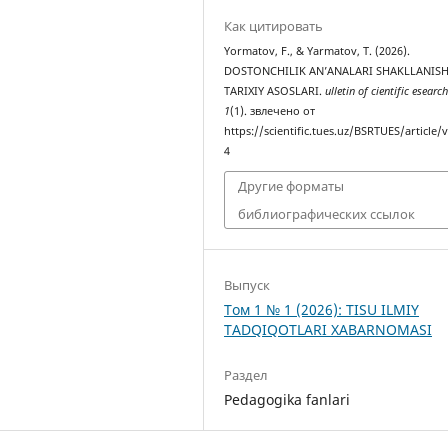
Как цитировать
Yormatov, F., & Yarmatov, T. (2026).
DOSTONCHILIK ANʼANALARI SHAKLLANIS
TARIXIY ASOSLARI.
ulletin of cientific esearc
1
(1). звлечено от
https://scientific.tues.uz/BSRTUES/article/
4
Другие форматы
библиографических ссылок
Выпуск
Том 1 № 1 (2026): TISU ILMIY
TADQIQOTLARI XABARNOMASI
Раздел
Pedagogika fanlari