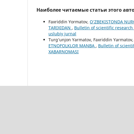
Наиболее читаемые статьи этого авто
Faxriddin Yormatov,
O‘ZBEKISTONDA NUR
TARIXIDAN
,
Bulletin of scientific researc
uslubiy jurnal
Turg‘unjon Yarmatov, Faxriddin Yarmatov
ETNOFOLKLOR MANBA
,
Bulletin of scien
XABARNOMASI