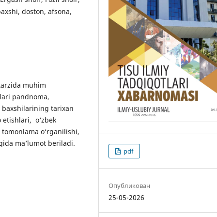
 baxshi, doston, afsona,
tarzida muhim
rlari pandnoma,
 baxshilarining tarixan
 etishlari, o‘zbek
ar tomonlama o‘rganilishi,
ida maʼlumot beriladi.
pdf
Опубликован
25-05-2026