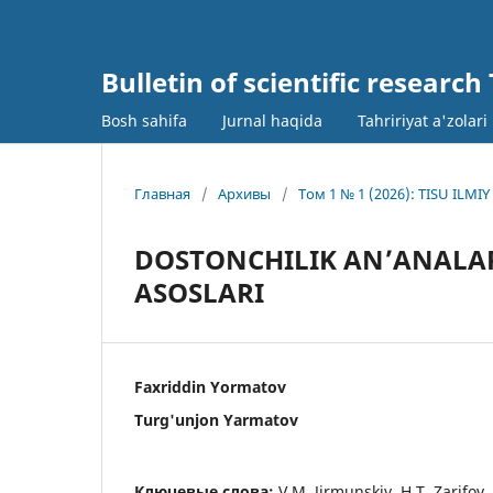
Bulletin of scientific research
Bosh sahifa
Jurnal haqida
Tahririyat a'zolari
Главная
/
Архивы
/
Том 1 № 1 (2026): TISU IL
DOSTONCHILIK ANʼANALAR
ASOSLARI
Faxriddin Yormatov
Turg'unjon Yarmatov
Ключевые слова:
V.M. Jirmunskiy, H.T. Zarifov,