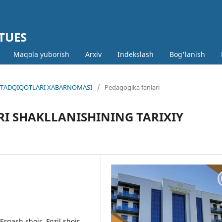
 TUES
Maqola yuborish
Arxiv
Indekslash
Bog'lanish
MIY TADQIQOTLARI XABARNOMASI
/
Pedagogika fanlari
I SHAKLLANISHINING TARIXIY
 Ergash shoir, Fozil shoir,