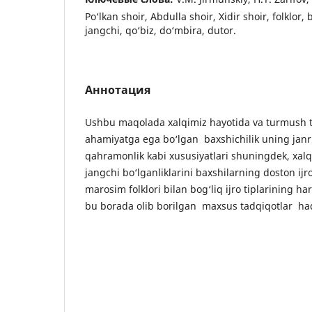
Po‘lkan shoir, Abdulla shoir, Xidir shoir, folklor,
jangchi, qo‘biz, do‘mbira, dutor.
Аннотация
Ushbu maqolada xalqimiz hayotida va turmush 
ahamiyatga ega bo‘lgan baxshichilik uning jan
qahramonlik kabi xususiyatlari shuningdek, xalq
jangchi bo‘lganliklarini baxshilarning doston ijro
marosim folklori bilan bog‘liq ijro tiplarining h
bu borada olib borilgan maxsus tadqiqotlar haq