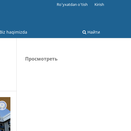
Ro'yxatdan o'tish
Kirish
Biz haqimizda
Найти
Просмотреть