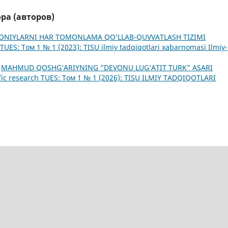
ра (авторов)
ONIYLARNI HAR TOMONLAMA QO‘LLAB-QUVVATLASH TIZIMI
h TUES: Том 1 № 1 (2023): TISU ilmiy tadqiqotlari xabarnomasi Ilmiy-
,
MAHMUD QOSHG‘ARIYNING “DEVONU LUG‘ATIT TURK” ASARI
tific research TUES: Том 1 № 1 (2026): TISU ILMIY TADQIQOTLARI