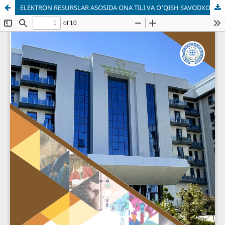
ELEKTRON RESURSLAR ASOSIDA ONA TILI VA O‘QISH SAVODXONLIGI FANLARINI O‘QITISH SAMARADORLIGINI OSHIRISH USULLARI