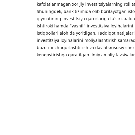
kafolatlanmagan xorijiy investitsiyalarning roli ta
Shuningdek, bank tizimida olib borilayotgan isloh
qiymatining investitsiya qarorlariga taʼsiri, xalq
ishtiroki hamda “yashil” investitsiya loyihalarini
istiqbollari alohida yoritilgan. Tadqiqot natijal
investitsiya loyihalarini moliyalashtirish samarad
bozorini chuqurlashtirish va davlat-xususiy sher
kengaytirishga qaratilgan ilmiy amaliy tavsiyalar