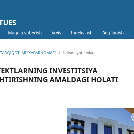
 TUES
Maqola yuborish
Arxiv
Indekslash
Bog'lanish
MIY TADQIQOTLARI XABARNOMASI
/
Iqtisodiyot fanlari
YEKTLARNING INVESTITSIYA
HTIRISHNING AMALDAGI HOLATI