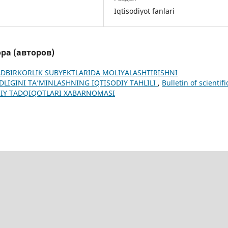
Iqtisodiyot fanlari
ра (авторов)
ADBIRKORLIK SUBYEKTLARIDA MOLIYALASHTIRISHNI
DLIGINI TAʼMINLASHNING IQTISODIY TAHLILI
,
Bulletin of scientifi
 ILMIY TADQIQOTLARI XABARNOMASI