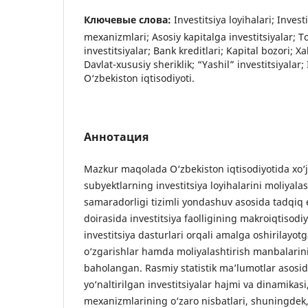
Ключевые слова:
Investitsiya loyihalari; Invest
mexanizmlari; Asosiy kapitalga investitsiyalar; To‘
investitsiyalar; Bank kreditlari; Kapital bozori; Xa
Davlat-xususiy sheriklik; “Yashil” investitsiyalar; 
O‘zbekiston iqtisodiyoti.
Аннотация
Mazkur maqolada O‘zbekiston iqtisodiyotida xo‘ja
subyektlarning investitsiya loyihalarini moliyalas
samaradorligi tizimli yondashuv asosida tadqiq 
doirasida investitsiya faolligining makroiqtisodiy 
investitsiya dasturlari orqali amalga oshirilayotg
o‘zgarishlar hamda moliyalashtirish manbalarinin
baholangan. Rasmiy statistik maʼlumotlar asosid
yo‘naltirilgan investitsiyalar hajmi va dinamikasi
mexanizmlarining o‘zaro nisbatlari, shuningdek,