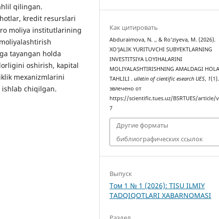
hlil qilingan.
otlar, kredit resurslari
Как цитировать
aro moliya institutlarining
Abduraimova, N. ., & Ro‘ziyeva, M. (2026).
 moliyalashtirish
XO‘JALIK YURITUVCHI SUBYEKTLARNING
ariga tayangan holda
INVESTITSIYA LOYIHALARINI
orligini oshirish, kapital
MOLIYALASHTIRISHNING AMALDAGI HOLA
iklik mexanizmlarini
TAHLILI .
ulletin of cientific esearch UES
,
1
(1)
 ishlab chiqilgan.
звлечено от
https://scientific.tues.uz/BSRTUES/article/
7
Другие форматы
библиографических ссылок
Выпуск
Том 1 № 1 (2026): TISU ILMIY
TADQIQOTLARI XABARNOMASI
Раздел