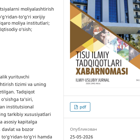
itsiyalarni moliyalashtirish
g‘ridan-to‘g‘ri xorijiy
lqaro moliya institutlari;
Iqtisodiy o‘sish;
lik yurituvchi
htirish tizimi va uning
etilgan. Tadqiqot
o‘sishga taʼsiri,
an institutsional
pdf
g tarkibiy xususiyatlari
a asosiy kapitalga
Опубликован
, davlat va bozor
25-05-2026
 to‘g‘ridan-to‘g‘ri hamda