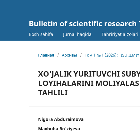
Bulletin of scientific research
Bosh sahifa
Jurnal haqida
Tahririyat a'zolari
Главная
/
Архивы
/
Том 1 № 1 (2026): TISU IL
XO‘JALIK YURITUVCHI SUB
LOYIHALARINI MOLIYALAS
TAHLILI
Nigora Abduraimova
Maxbuba Ro‘ziyeva