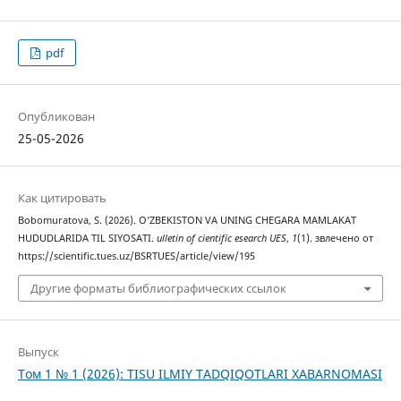
pdf
Опубликован
25-05-2026
Как цитировать
Bobomuratova, S. (2026). O‘ZBEKISTON VA UNING CHEGARA MAMLAKAT
HUDUDLARIDA TIL SIYOSATI.
ulletin of cientific esearch UES
,
1
(1). звлечено от
https://scientific.tues.uz/BSRTUES/article/view/195
Другие форматы библиографических ссылок
Выпуск
Том 1 № 1 (2026): TISU ILMIY TADQIQOTLARI XABARNOMASI