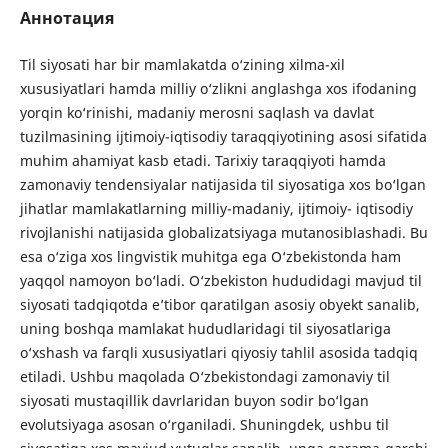
Аннотация
Til siyosati har bir mamlakatda o‘zining xilma-xil
xususiyatlari hamda milliy o‘zlikni anglashga xos ifodaning
yorqin ko‘rinishi, madaniy merosni saqlash va davlat
tuzilmasining ijtimoiy-iqtisodiy taraqqiyotining asosi sifatida
muhim ahamiyat kasb etadi. Tarixiy taraqqiyoti hamda
zamonaviy tendensiyalar natijasida til siyosatiga xos bo‘lgan
jihatlar mamlakatlarning milliy-madaniy, ijtimoiy- iqtisodiy
rivojlanishi natijasida globalizatsiyaga mutanosiblashadi. Bu
esa o‘ziga xos lingvistik muhitga ega O‘zbekistonda ham
yaqqol namoyon bo‘ladi. O‘zbekiston hududidagi mavjud til
siyosati tadqiqotda e’tibor qaratilgan asosiy obyekt sanalib,
uning boshqa mamlakat hududlaridagi til siyosatlariga
o‘xshash va farqli xususiyatlari qiyosiy tahlil asosida tadqiq
etiladi. Ushbu maqolada O‘zbekistondagi zamonaviy til
siyosati mustaqillik davrlaridan buyon sodir bo‘lgan
evolutsiyaga asosan o‘rganiladi. Shuningdek, ushbu til