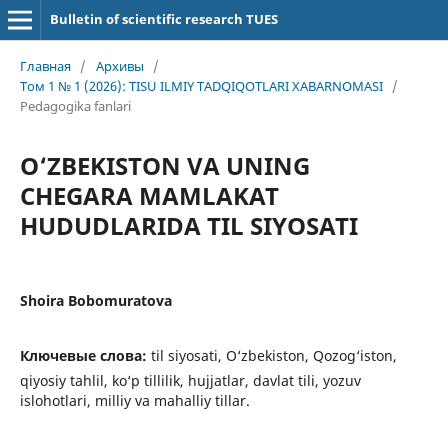
Bulletin of scientific research TUES
Главная
/
Архивы
/
Том 1 № 1 (2026): TISU ILMIY TADQIQOTLARI XABARNOMASI
/
Pedagogika fanlari
O‘ZBEKISTON VA UNING
CHEGARA MAMLAKAT
HUDUDLARIDA TIL SIYOSATI
Shoira Bobomuratova
Ключевые слова:
til siyosati, O‘zbekiston, Qozog‘iston,
qiyosiy tahlil, ko‘p tillilik, hujjatlar, davlat tili, yozuv
islohotlari, milliy va mahalliy tillar.