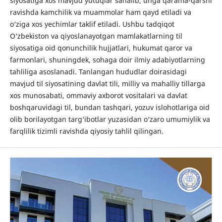
siyosatiga xos mavjud yutuqlar sanalib, unga qarama-qarshi
ravishda kamchilik va muammolar ham qayd etiladi va
o‘ziga xos yechimlar taklif etiladi. Ushbu tadqiqot
O‘zbekiston va qiyoslanayotgan mamlakatlarning til
siyosatiga oid qonunchilik hujjatlari, hukumat qaror va
farmonlari, shuningdek, sohaga doir ilmiy adabiyotlarning
tahliliga asoslanadi. Tanlangan hududlar doirasidagi
mavjud til siyosatining davlat tili, milliy va mahalliy tillarga
xos munosabati, ommaviy axborot vositalari va davlat
boshqaruvidagi til, bundan tashqari, yozuv islohotlariga oid
olib borilayotgan targ‘ibotlar yuzasidan o‘zaro umumiylik va
farqlilik tizimli ravishda qiyosiy tahlil qilingan.