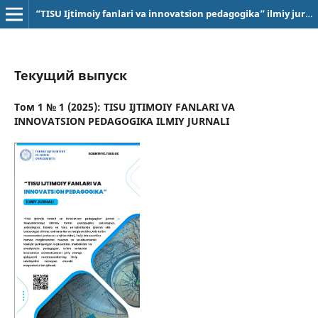
“TISU Ijtimoiy fanlari va innovatsion pedagogika” ilmiy jurnali
Текущий выпуск
Том 1 № 1 (2025): TISU IJTIMOIY FANLARI VA
INNOVATSION PEDAGOGIKA ILMIY JURNALI