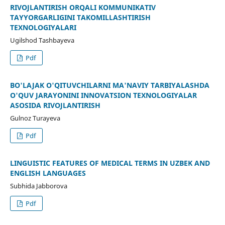
RIVOJLANTIRISH ORQALI KOMMUNIKATIV
TAYYORGARLIGINI TAKOMILLASHTIRISH
TEXNOLOGIYALARI
Ugilshоd Tаshbаyеvа
Pdf
BO'LAJAK O'QITUVCHILARNI MA'NAVIY TARBIYALASHDA
O'QUV JARAYONINI INNOVATSION TEXNOLOGIYALAR
ASOSIDA RIVOJLANTIRISH
Gulnoz Turayeva
Pdf
LINGUISTIC FEATURES OF MEDICAL TERMS IN UZBEK AND
ENGLISH LANGUAGES
Subhida Jabborova
Pdf