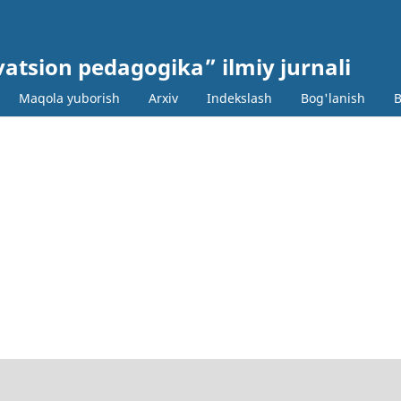
ovatsion pedagogika” ilmiy jurnali
Maqola yuborish
Arxiv
Indekslash
Bog'lanish
B