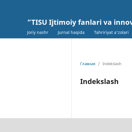
“TISU Ijtimoiy fanlari va inn
Joriy nashr
Jurnal haqida
Tahririyat a'zolari
Главная
/
Indekslash
Indekslash