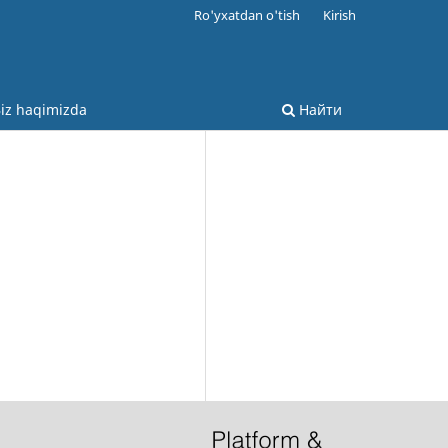
Ro'yxatdan o'tish
Kirish
iz haqimizda
Найти