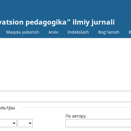
ovatsion pedagogika” ilmiy jurnali
Maqola yuborish
Arxiv
Indekslash
Bog'lanish
B
ильтры
По автору