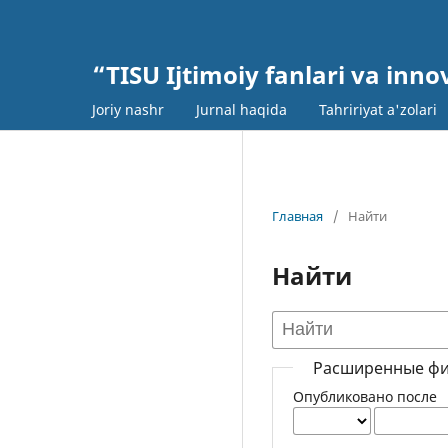
“TISU Ijtimoiy fanlari va inn
Joriy nashr
Jurnal haqida
Tahririyat a'zolari
Главная
/
Найти
Найти
Расширенные ф
Опубликовано после