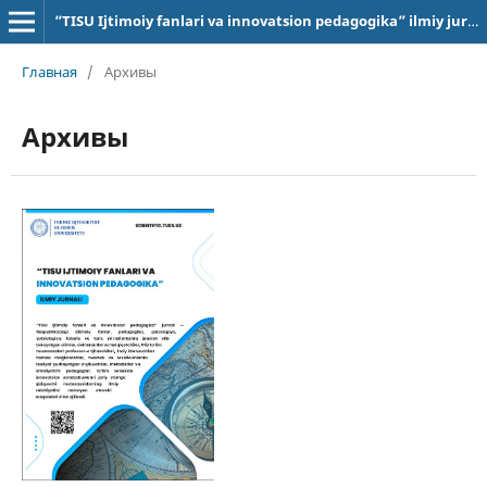
“TISU Ijtimoiy fanlari va innovatsion pedagogika” ilmiy jurnali
Главная
/
Архивы
Архивы