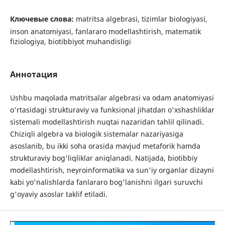
Ключевые слова:
matritsa algebrasi, tizimlar biologiyasi,
inson anatomiyasi, fanlararo modellashtirish, matematik
fiziologiya, biotibbiyot muhandisligi
Аннотация
Ushbu maqolada matritsalar algebrasi va odam anatomiyasi
o'rtasidagi strukturaviy va funksional jihatdan o'xshashliklar
sistemali modellashtirish nuqtai nazaridan tahlil qilinadi.
Chiziqli algebra va biologik sistemalar nazariyasiga
asoslanib, bu ikki soha orasida mavjud metaforik hamda
strukturaviy bog'liqliklar aniqlanadi. Natijada, biotibbiy
modellashtirish, neyroinformatika va sun'iy organlar dizayni
kabi yo'nalishlarda fanlararo bog'lanishni ilgari suruvchi
g'oyaviy asoslar taklif etiladi.