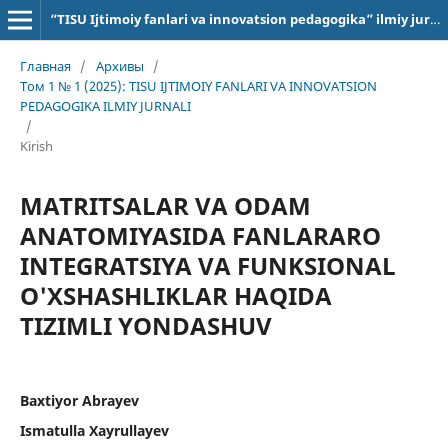
“TISU Ijtimoiy fanlari va innovatsion pedagogika” ilmiy jurnali
Главная
/
Архивы
/
Том 1 № 1 (2025): TISU IJTIMOIY FANLARI VA INNOVATSION
PEDAGOGIKA ILMIY JURNALI
/
Kirish
MATRITSALAR VA ODAM
ANATOMIYASIDA FANLARARO
INTEGRATSIYA VA FUNKSIONAL
O'XSHASHLIKLAR HAQIDA
TIZIMLI YONDASHUV
Baxtiyor Abrayev
Ismatulla Xayrullayev