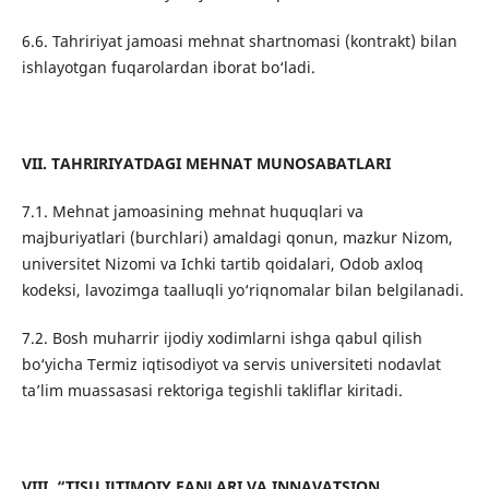
6.6. Tahririyat jamoasi mehnat shartnomasi (kontrakt) bilan
ishlayotgan fuqarolardan iborat bo‘ladi.
VII. TAHRIRIYATDAGI MEHNAT MUNOSABATLARI
7.1. Mehnat jamoasining mehnat huquqlari va
majburiyatlari (burchlari) amaldagi qonun, mazkur Nizom,
universitet Nizomi va Ichki tartib qoidalari, Odob axloq
kodeksi, lavozimga taalluqli yo‘riqnomalar bilan belgilanadi.
7.2. Bosh muharrir ijodiy xodimlarni ishga qabul qilish
bo‘yicha Termiz iqtisodiyot va servis universiteti nodavlat
ta’lim muassasasi rektoriga tegishli takliflar kiritadi.
VIII. “
TISU IJTIMOIY FANLARI VA INNAVATSION