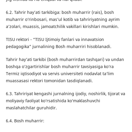
6.2. Tahrir hay’ati tarkibiga: bosh muharrir (rais), bosh
muharrir o‘rinbosari, mas’ul kotib va tahririyatning ayrim
a’zolari, muassis, jamoatchilik vakillari kirishlari mumkin.
TISU rektori - “TISU Ijtimoiy fanlari va innavatsion
pedagogika” jurnalining Bosh muharriri hisoblanadi.
Tahrir hay’ati tarkibi (bosh muharrirdan tashqari) va undan
boshqa o‘zgartirishlar bosh muharrir tavsiyasiga ko‘ra
Termiz iqtisodiyot va servis universiteti nodavlat ta’lim
muassasasi rektori tomonidan tasdiqlanadi.
6.3. Tahririyat kengashi jurnalning ijodiy, noshirlik, tijorat va
moliyaviy faoliyat ko‘rsatishida ko‘maklashuvchi
maslahatchilar guruhidir.
6.4. Bosh muharrir: