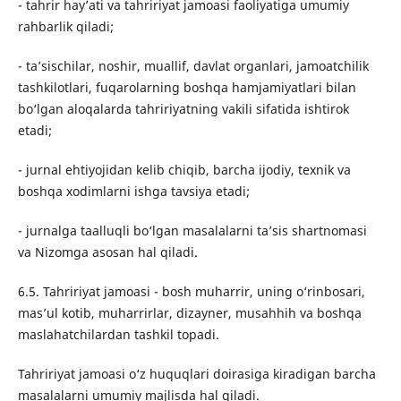
- tahrir hay’ati va tahririyat jamoasi faoliyatiga umumiy
rahbarlik qiladi;
- ta’sischilar, noshir, muallif, davlat organlari, jamoatchilik
tashkilotlari, fuqarolarning boshqa hamjamiyatlari bilan
bo‘lgan aloqalarda tahririyatning vakili sifatida ishtirok
etadi;
- jurnal ehtiyojidan kelib chiqib, barcha ijodiy, texnik va
boshqa xodimlarni ishga tavsiya etadi;
- jurnalga taalluqli bo‘lgan masalalarni ta’sis shartnomasi
va Nizomga asosan hal qiladi.
6.5. Tahririyat jamoasi - bosh muharrir, uning o‘rinbosari,
mas’ul kotib, muharrirlar, dizayner, musahhih va boshqa
maslahatchilardan tashkil topadi.
Tahririyat jamoasi o‘z huquqlari doirasiga kiradigan barcha
masalalarni umumiy majlisda hal qiladi.