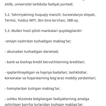
etilib, universitet tarkibida faoliyat yuritadi.
5.2. Tahririyatning huquqiy manzili: Surxondaryo viloyati,
Termiz, Yulduz MFY, Ibn-Sino ko‘chasi, 38B-uy.
5.3. Mulkni hosil qilish manbalari quyidagilardir:
-onlayn nashrdan tushadigan mablag‘lar;
- obunadan tushadigan daromad;
- bank va boshqa kredit beruvchilarning kreditlari;
- qaytarilmaydigan va hayriya badallari, tashkilotlar,
korxonalar va fuqarolarning beg‘araz moddiy yordamlari;
- homiylardan tushgan mablag‘lar;
- ushbu Nizomda belgilangan faoliyatlarning amalga
oshirilgan barcha turlaridan tushgan mablag‘lar;