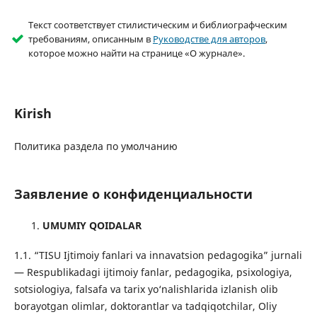
Текст соответствует стилистическим и библиографческим
требованиям, описанным в
Руководстве для авторов
,
которое можно найти на странице «О журнале».
Kirish
Политика раздела по умолчанию
Заявление о конфиденциальности
UMUMIY QOIDALAR
1.1. “TISU Ijtimoiy fanlari va innavatsion pedagogika” jurnali
— Respublikadagi ijtimoiy fanlar, pedagogika, psixologiya,
sotsiologiya, falsafa va tarix yo‘nalishlarida izlanish olib
borayotgan olimlar, doktorantlar va tadqiqotchilar, Oliy