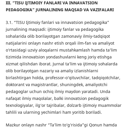
III. “
TISU IJTIMOIY FANLARI VA INNAVATSION
PEDAGOGIKA
” JURNALINING MAQSAD VA VAZIFALARI
3.1. “TISU Ijtimoiy fanlari va innavatsion pedagogika”
jurnalining maqsadi: ijtimoiy fanlar va pedagogika
sohalarida olib borilayotgan zamonaviy ilmiy-tadqiqot
natijalarini onlayn nashr etish orqali ilm-fan va amaliyot
o‘rtasidagi uzviy aloqalarni mustahkamlash hamda ta’lim
tizimida innovatsion yondashuvlarni keng joriy etishga
xizmat qilishdan iborat. Jurnal ta’lim va ijtimoiy sohalarda
olib borilayotgan nazariy va amaliy izlanishlarni
birlashtirgan holda, professor-o‘qituvchilar, tadqiqotchilar,
doktorant va magistrantlar, shuningdek, amaliyotchi
pedagoglar uchun ochiq ilmiy maydon yaratadi. Unda
nafaqat ilmiy maqolalar, balki innovatsion pedagogik
texnologiyalar, ilg‘or tajribalar, dolzarb ijtimoiy muammolar
tahlili va ularning yechimlari ham yoritib boriladi.
Mazkur onlayn nashr “Ta’lim to‘g‘risida”gi Qonun hamda