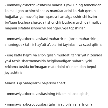
- ommaviy axborot vositasini muassis yoki uning tomonidan
ko‘rsatilgan uchinchi shaxs manfaatlarini ko‘zlab qonun
hujjatlariga muvofiq boshqaruvni amalga oshirishi lozim
bo‘lgan boshqa shaxsga (ishonchli boshqaruvchiga) mulkiy
majmui sifatida ishonchli boshqaruvga topshirish;
- ommaviy axborot vositasi muharririni (bosh muharririni),
shuningdek tahrir hay’ati a’zolarini tayinlash va ozod qilish;
- eng katta hajmi va e’lon qilish muddati tahririyat nizomida
yoki ta’sis shartnomasida belgilanadigan xabarni yoki
reklama tusida bo‘lmagan materialni o‘z nomidan bepul
joylashtirish;
Muassis quyidagilarni bajarishi shart:
- ommaviy axborot vositasining Nizomini tasdiqlash;
- ommaviy axborot vositasi tahririyati bilan shartnoma