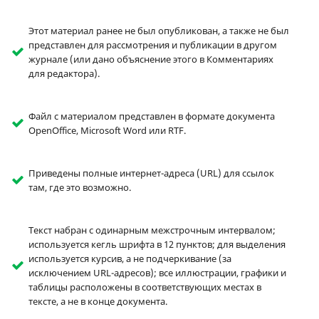
Этот материал ранее не был опубликован, а также не был
представлен для рассмотрения и публикации в другом
журнале (или дано объяснение этого в Комментариях
для редактора).
Файл с материалом представлен в формате документа
OpenOffice, Microsoft Word или RTF.
Приведены полные интернет-адреса (URL) для ссылок
там, где это возможно.
Текст набран с одинарным межстрочным интервалом;
используется кегль шрифта в 12 пунктов; для выделения
используется курсив, а не подчеркивание (за
исключением URL-адресов); все иллюстрации, графики и
таблицы расположены в соответствующих местах в
тексте, а не в конце документа.