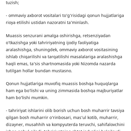
tuzish;
- ommaviy axborot vositalari to‘g‘risidagi qonun hujjatlariga
rioya etilishi ustidan nazoratni ta’minlash.
Muassis senzurani amalga oshirishga, retsenziyadan
o‘tkazishga yoki tahririyatning ijodiy faoliyatiga
aralashishga, shuningdek, ommaviy axborot vositasining
ishlab chiqarilishi va tarqatilishi masalalariga aralashishga
haqli emas, ta’sis shartnomasida yoki Nizomda nazarda
tutilgan hollar bundan mustasno.
Qonun hujjatlariga muvofiq muassis boshqa huquqlarga
ham ega bo‘lishi va uning zimmasida boshqa majburiyatlar
ham bo‘lishi mumkin.
- tahririyat ishlarini olib borish uchun bosh muharrir tavsiya
qilgan bosh muharrir o‘rinbosari, mas’ul kotib, muharrir,
dizayner, musahhih va kompyuterda teruvchi, sahifalovchini