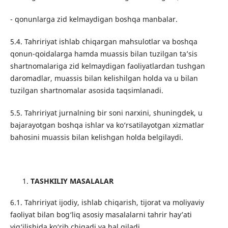
- qonunlarga zid kelmaydigan boshqa manbalar.
5.4. Tahririyat ishlab chiqargan mahsulotlar va boshqa
qonun-qoidalarga hamda muassis bilan tuzilgan ta’sis
shartnomalariga zid kelmaydigan faoliyatlardan tushgan
daromadlar, muassis bilan kelishilgan holda va u bilan
tuzilgan shartnomalar asosida taqsimlanadi.
5.5. Tahririyat jurnalning bir soni narxini, shuningdek, u
bajarayotgan boshqa ishlar va ko‘rsatilayotgan xizmatlar
bahosini muassis bilan kelishgan holda belgilaydi.
TASHKILIY MASALALAR
6.1. Tahririyat ijodiy, ishlab chiqarish, tijorat va moliyaviy
faoliyat bilan bog‘liq asosiy masalalarni tahrir hay’ati
yig‘ilishida ko‘rib chiqadi va hal qiladi.