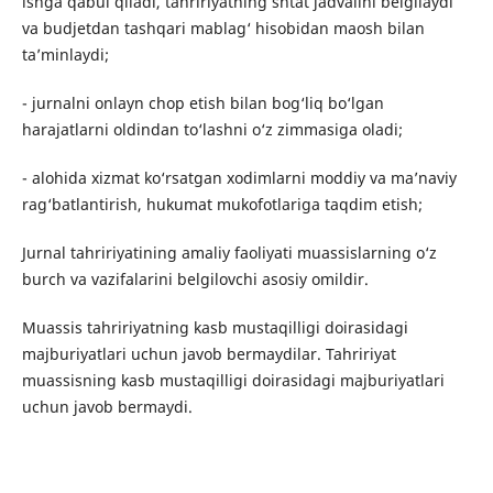
ishga qabul qiladi, tahririyatning shtat jadvalini belgilaydi
va budjetdan tashqari mablag‘ hisobidan maosh bilan
ta’minlaydi;
- jurnalni onlayn chop etish bilan bog‘liq bo‘lgan
harajatlarni oldindan to‘lashni o‘z zimmasiga oladi;
- alohida xizmat ko‘rsatgan xodimlarni moddiy va ma’naviy
rag‘batlantirish, hukumat mukofotlariga taqdim etish;
Jurnal tahririyatining amaliy faoliyati muassislarning o‘z
burch va vazifalarini belgilovchi asosiy omildir.
Muassis tahririyatning kasb mustaqilligi doirasidagi
majburiyatlari uchun javob bermaydilar. Tahririyat
muassisning kasb mustaqilligi doirasidagi majburiyatlari
uchun javob bermaydi.