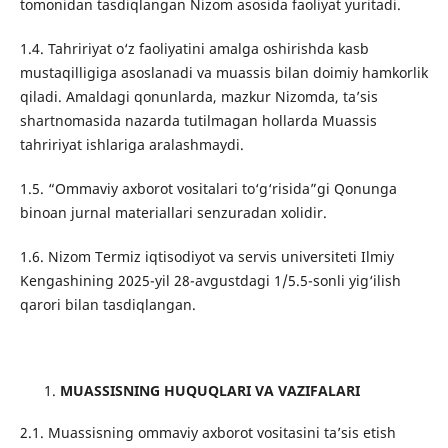
tomonidan tasdiqlangan Nizom asosida faoliyat yuritadi.
1.4. Tahririyat o‘z faoliyatini amalga oshirishda kasb
mustaqilligiga asoslanadi va muassis bilan doimiy hamkorlik
qiladi. Amaldagi qonunlarda, mazkur Nizomda, ta’sis
shartnomasida nazarda tutilmagan hollarda Muassis
tahririyat ishlariga aralashmaydi.
1.5. “Ommaviy axborot vositalari to‘g‘risida”gi Qonunga
binoan jurnal materiallari senzuradan xolidir.
1.6. Nizom Termiz iqtisodiyot va servis universiteti Ilmiy
Kengashining 2025-yil 28-avgustdagi 1/5.5-sonli yig‘ilish
qarori bilan tasdiqlangan.
MUASSISNING HUQUQLARI VA VAZIFALARI
2.1. Muassisning ommaviy axborot vositasini ta’sis etish