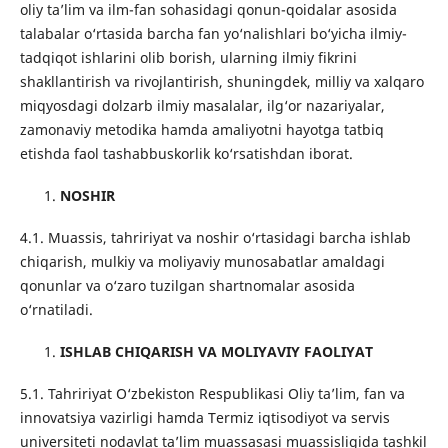
oliy ta’lim va ilm-fan sohasidagi qonun-qoidalar asosida
talabalar o‘rtasida barcha fan yo‘nalishlari bo‘yicha ilmiy-
tadqiqot ishlarini olib borish, ularning ilmiy fikrini
shakllantirish va rivojlantirish, shuningdek, milliy va xalqaro
miqyosdagi dolzarb ilmiy masalalar, ilg‘or nazariyalar,
zamonaviy metodika hamda amaliyotni hayotga tatbiq
etishda faol tashabbuskorlik ko‘rsatishdan iborat.
NOSHIR
4.1. Muassis, tahririyat va noshir o‘rtasidagi barcha ishlab
chiqarish, mulkiy va moliyaviy munosabatlar amaldagi
qonunlar va o‘zaro tuzilgan shartnomalar asosida
o‘rnatiladi.
ISHLAB CHIQARISH VA MOLIYAVIY FAOLIYAT
5.1. Tahririyat O‘zbekiston Respublikasi Oliy ta’lim, fan va
innovatsiya vazirligi hamda Termiz iqtisodiyot va servis
universiteti nodavlat ta’lim muassasasi muassisligida tashkil