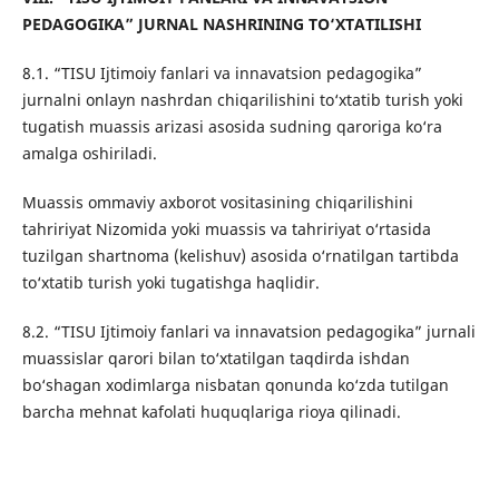
PEDAGOGIKA
” JURNAL NASHRINING TO‘XTATILISHI
8.1. “TISU Ijtimoiy fanlari va innavatsion pedagogika”
jurnalni onlayn nashrdan chiqarilishini to‘xtatib turish yoki
tugatish muassis arizasi asosida sudning qaroriga ko‘ra
amalga oshiriladi.
Muassis ommaviy axborot vositasining chiqarilishini
tahririyat Nizomida yoki muassis va tahririyat o‘rtasida
tuzilgan shartnoma (kelishuv) asosida o‘rnatilgan tartibda
to‘xtatib turish yoki tugatishga haqlidir.
8.2. “TISU Ijtimoiy fanlari va innavatsion pedagogika” jurnali
muassislar qarori bilan to‘xtatilgan taqdirda ishdan
bo‘shagan xodimlarga nisbatan qonunda ko‘zda tutilgan
barcha mehnat kafolati huquqlariga rioya qilinadi.