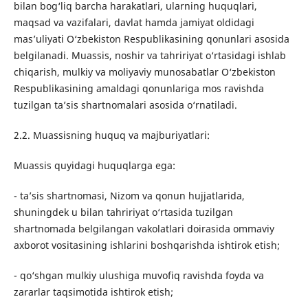
bilan bog‘liq barcha harakatlari, ularning huquqlari,
maqsad va vazifalari, davlat hamda jamiyat oldidagi
mas’uliyati O‘zbekiston Respublikasining qonunlari asosida
belgilanadi. Muassis, noshir va tahririyat o‘rtasidagi ishlab
chiqarish, mulkiy va moliyaviy munosabatlar O‘zbekiston
Respublikasining amaldagi qonunlariga mos ravishda
tuzilgan ta’sis shartnomalari asosida o‘rnatiladi.
2.2. Muassisning huquq va majburiyatlari:
Muassis quyidagi huquqlarga ega:
- ta’sis shartnomasi, Nizom va qonun hujjatlarida,
shuningdek u bilan tahririyat o‘rtasida tuzilgan
shartnomada belgilangan vakolatlari doirasida ommaviy
axborot vositasining ishlarini boshqarishda ishtirok etish;
- qo‘shgan mulkiy ulushiga muvofiq ravishda foyda va
zararlar taqsimotida ishtirok etish;