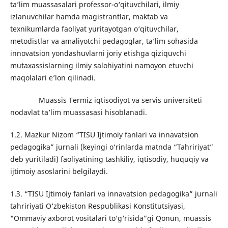
ta’lim muassasalari professor-o‘qituvchilari, ilmiy
izlanuvchilar hamda magistrantlar, maktab va
texnikumlarda faoliyat yuritayotgan o‘qituvchilar,
metodistlar va amaliyotchi pedagoglar, ta’lim sohasida
innovatsion yondashuvlarni joriy etishga qiziquvchi
mutaxassislarning ilmiy salohiyatini namoyon etuvchi
maqolalari eʼlon qilinadi.
Muassis Termiz iqtisodiyot va servis universiteti
nodavlat ta’lim muassasasi hisoblanadi.
1.2. Mazkur Nizom “TISU Ijtimoiy fanlari va innavatsion
pedagogika” jurnali (keyingi o‘rinlarda matnda “Tahririyat”
deb yuritiladi) faoliyatining tashkiliy, iqtisodiy, huquqiy va
ijtimoiy asoslarini belgilaydi.
1.3. “TISU Ijtimoiy fanlari va innavatsion pedagogika” jurnali
tahririyati O‘zbekiston Respublikasi Konstitutsiyasi,
“Ommaviy axborot vositalari to‘g‘risida”gi Qonun, muassis