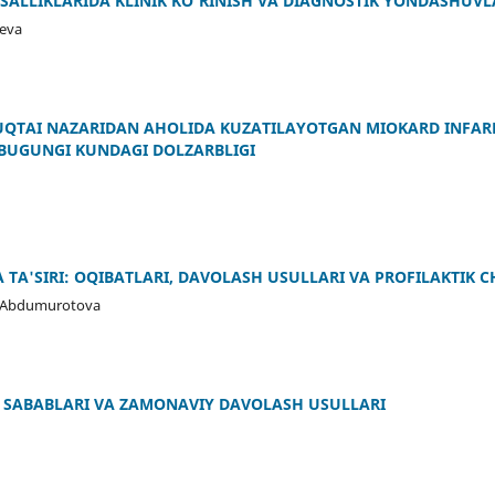
SALLIKLARIDA KLINIK KO'RINISH VA DIAGNOSTIK YONDASHUVL
yeva
UQTAI NAZARIDAN AHOLIDA KUZATILAYOTGAN MIOKARD INFAR
 BUGUNGI KUNDAGI DOLZARBLIGI
TA'SIRI: OQIBATLARI, DAVOLASH USULLARI VA PROFILAKTIK 
a Abdumurotova
 SABABLARI VA ZAMONAVIY DAVOLASH USULLARI