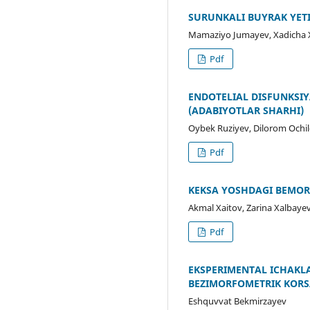
SURUNKALI BUYRAK YETI
Mamaziyo Jumayev, Xadicha X
Pdf
ENDOTELIAL DISFUNKSIY
(ADABIYOTLAR SHARHI)
Oybek Ruziyev, Dilorom Ochi
Pdf
KEKSA YOSHDAGI BEMORL
Akmal Xaitov, Zarina Xalbaye
Pdf
EKSPERIMENTAL ICHAKL
BEZIMORFOMETRIK KORS
Eshquvvat Bekmirzayev