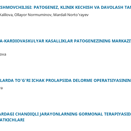
SHMOVCHILIGI: PATOGENEZ, KLINIK KECHISH VA DAVOLASH TA
alilova, Ollayor Normuminov, Mardali Norto'rayev
A-KARDIOVASKULYAR KASALLIKLAR PATOGENEZINING MARKAZIY 
lova
ARDA TO'G'RI ICHAK PROLAPSIDA DELORME OPERATSIYASININ
va
ARDAGI CHANDIQLI JARAYONLARNING GORMONAL TERAPIYASID
ATKICHLARI