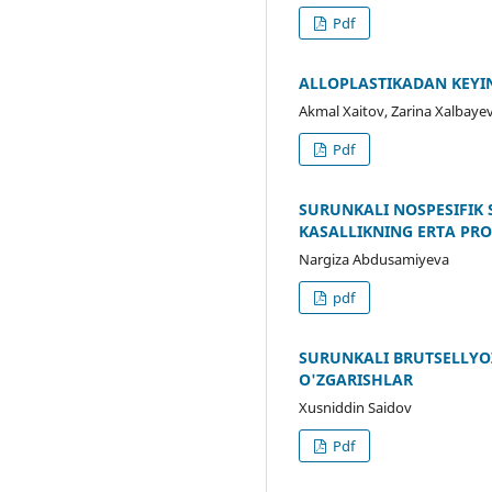
Pdf
ALLOPLASTIKADAN KEYI
Akmal Xaitov, Zarina Xalbaye
Pdf
SURUNKALI NOSPESIFIK 
KASALLIKNING ERTA PRO
Nargiza Abdusamiyeva
pdf
SURUNKALI BRUTSELLYO
O'ZGARISHLAR
Xusniddin Saidov
Pdf