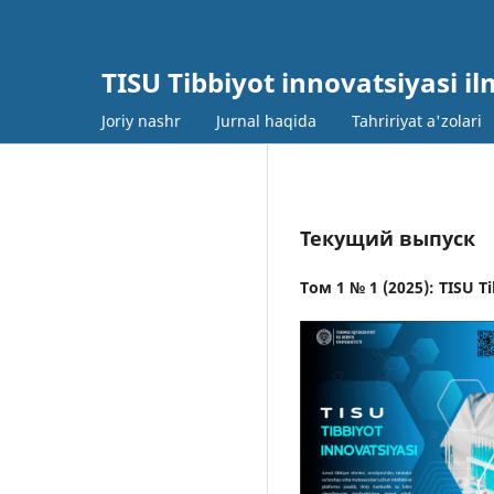
TISU Tibbiyot innovatsiyasi il
Joriy nashr
Jurnal haqida
Tahririyat a'zolari
Текущий выпуск
Том 1 № 1 (2025): TISU Ti