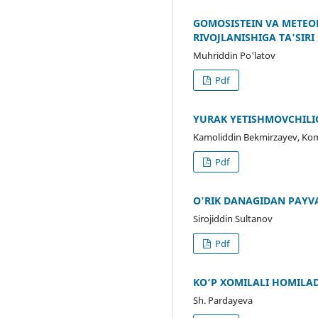
GOMOSISTEIN VA METEO
RIVOJLANISHIGA TA'SIRI
Muhriddin Po'latov
Pdf
YURAK YETISHMOVCHILIG
Kamoliddin Bekmirzayev, Ko
Pdf
O'RIK DANAGIDAN PAYVA
Sirojiddin Sultanov
Pdf
KO‘P XOMILALI HOMILA
Sh. Pardayeva