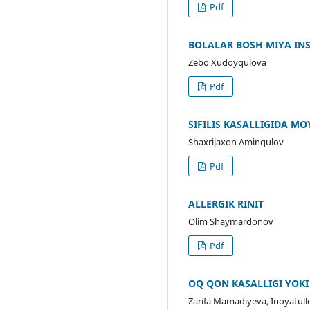
Pdf
BOLALAR BOSH MIYA INS
Zebo Xudoyqulova
Pdf
SIFILIS KASALLIGIDA M
Shaxrijaxon Aminqulov
Pdf
ALLERGIK RINIT
Olim Shaymardonov
Pdf
OQ QON KASALLIGI YOKI
Zarifa Mamadiyeva, Inoyatul