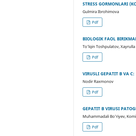
STRESS GORMONLARI (KO
Gulmira Ibrohimova
Pdf
BIOLOGIK FAOL BIRIKM
To'lqin Toshpulatov, Xayrull
Pdf
VIRUSLI GEPATIT B VA C
Nodir Raxmonov
Pdf
GEPATIT В VIRUSI PATO
Muhammadali Bo'riyev, Kom
Pdf