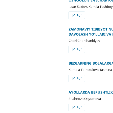
OSHQOZON VA ICHAK KA
Jasur Saidov, Komila Toshbo
Pdf
ZAMONAVIY TIBBIYOT N
DAVOLASH YO‘LLARI VA
Chori Chorshanbiyev
Pdf
BEZGAKNING BOLALARGA 
Kamola To'rakulova, Jasmin
Pdf
AYOLLARDA BEPUSHTLIK
Shahnoza Qayumova
Pdf