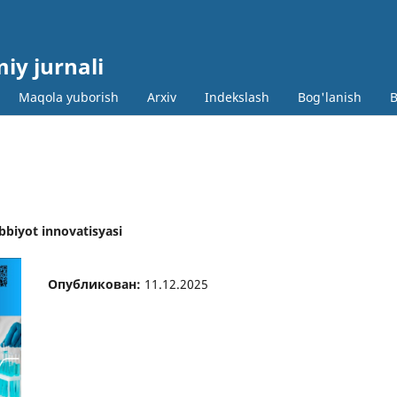
miy jurnali
Maqola yuborish
Arxiv
Indekslash
Bog'lanish
B
bbiyot innovatisyasi
Опубликован:
11.12.2025