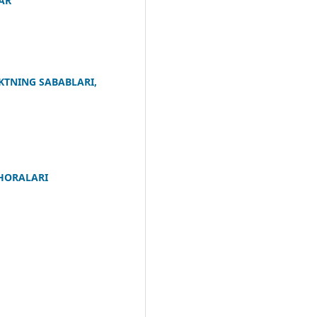
AR
KTNING SABABLARI,
CHORALARI