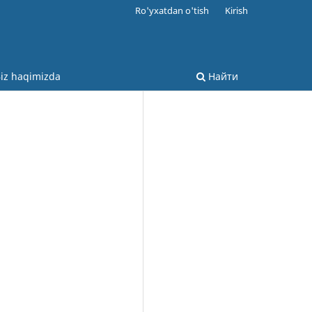
Ro'yxatdan o'tish
Kirish
iz haqimizda
Найти