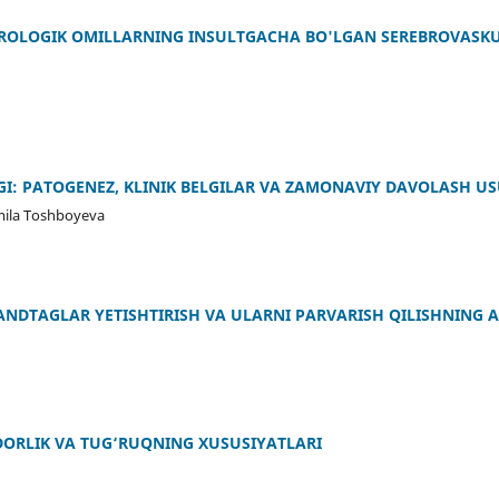
ROLOGIK OMILLARNING INSULTGACHA BO'LGAN SEREBROVASKU
I: PATOGENEZ, KLINIK BELGILAR VA ZAMONAVIY DAVOLASH US
mila Toshboyeva
NDTAGLAR YETISHTIRISH VA ULARNI PARVARISH QILISHNING 
DORLIK VA TUG‘RUQNING XUSUSIYATLARI