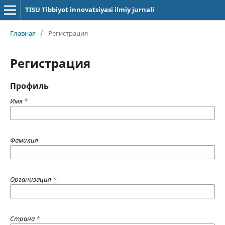
TISU Tibbiyot innovatsiyasi ilmiy jurnali
Главная
/
Регистрация
Регистрация
Профиль
Имя
*
Фамилия
Организация
*
Страна
*