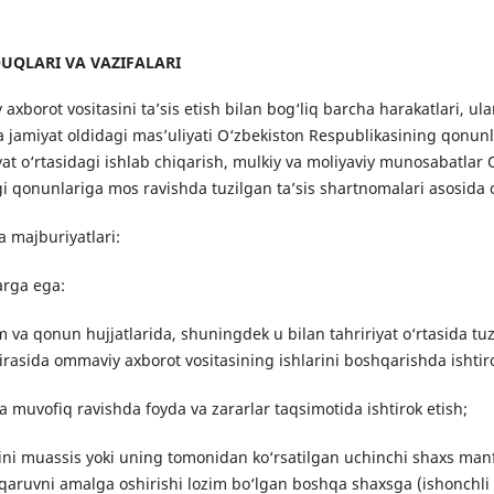
UQLARI VA VAZIFALARI
xborot vositasini ta’sis etish bilan bog‘liq barcha harakatlari, u
a jamiyat oldidagi mas’uliyati O‘zbekiston Respublikasining qonunl
yat o‘rtasidagi ishlab chiqarish, mulkiy va moliyaviy munosabatlar 
 qonunlariga mos ravishda tuzilgan ta’sis shartnomalari asosida o
 majburiyatlari:
arga ega:
om va qonun hujjatlarida, shuningdek u bilan tahririyat o‘rtasida 
irasida ommaviy axborot vositasining ishlarini boshqarishda ishtiro
 muvofiq ravishda foyda va zararlar taqsimotida ishtirok etish;
ini muassis yoki uning tomonidan ko‘rsatilgan uchinchi shaxs manf
qaruvni amalga oshirishi lozim bo‘lgan boshqa shaxsga (ishonchl