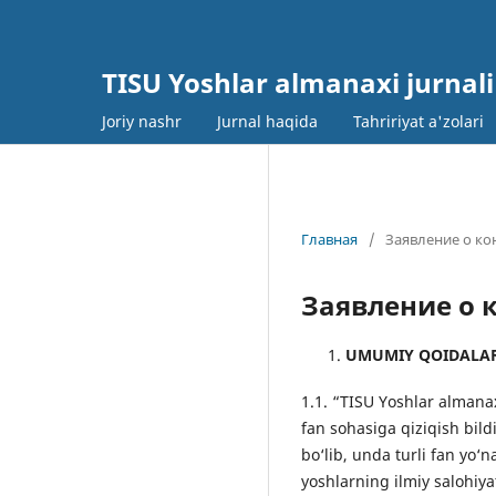
TISU Yoshlar almanaxi jurnali
Joriy nashr
Jurnal haqida
Tahririyat a'zolari
Главная
/
Заявление о к
Заявление о
UMUMIY QOIDALA
1.1. “TISU Yoshlar almana
fan sohasiga qiziqish bild
bo‘lib, unda turli fan yo‘
yoshlarning ilmiy salohiy