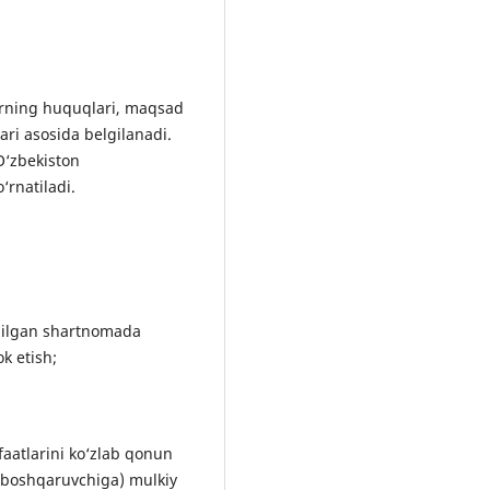
larning huquqlari, maqsad
ari asosida belgilanadi.
O‘zbekiston
‘rnatiladi.
tuzilgan shartnomada
k etish;
aatlarini ko‘zlab qonun
i boshqaruvchiga) mulkiy