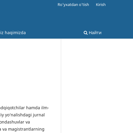
Ro'yxatdan o'tish
Kirish
iz haqimizda
Найти
tadqiqotchilar hamda ilm-
iy yo‘nalishdagi jurnal
 yondashuvlar va
ba va magistrantlarning