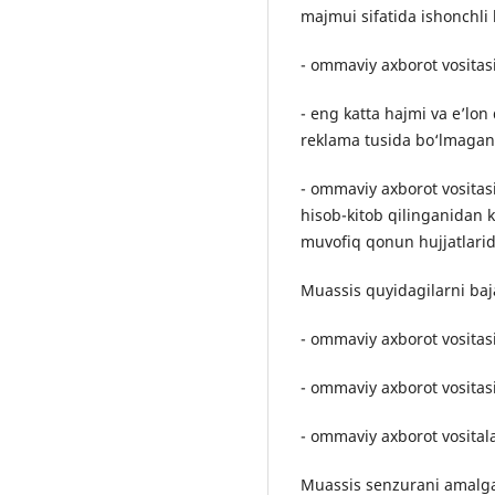
majmui sifatida ishonchli
- ommaviy axborot vositasi
- eng katta hajmi va e’lon
reklama tusida bo‘lmagan 
- ommaviy axborot vositasi
hisob-kitob qilinganidan 
muvofiq qonun hujjatlarida
Muassis quyidagilarni baja
- ommaviy axborot vositas
- ommaviy axborot vositasi
- ommaviy axborot vositala
Muassis senzurani amalga o