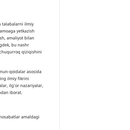
 talabalarni ilmiy
g jamoaga yetkazish
ish, amaliyot bilan
ingdek, bu nashr
 chuqurroq qiziqishini
onun-qoidalar asosida
ng ilmiy fikrini
ar, ilg‘or nazariyalar,
hdan iborat.
munosabatlar amaldagi