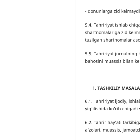
- qonunlarga zid kelmayd
5.4. Tahririyat ishlab ch
shartnomalariga zid kelma
tuzilgan shartnomalar aso
5.5. Tahririyat jurnalning
bahosini muassis bilan ke
TASHKILIY MASAL
6.1. Tahririyat ijodiy, ishl
yig‘ilishida ko‘rib chiqadi 
6.2. Tahrir hay’ati tarkib
a’zolari, muassis, jamoatch