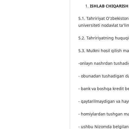
ISHLAB CHIQARISH
5.1. Tahririyat O‘zbekiston
universiteti nodavlat ta’li
5.2. Tahririyatning huquq
5.3. Mulkni hosil qilish m
-onlayn nashrdan tushadi
- obunadan tushadigan d
- bank va boshqa kredit be
- qaytarilmaydigan va hayr
- homiylardan tushgan ma
- ushbu Nizomda belgilang