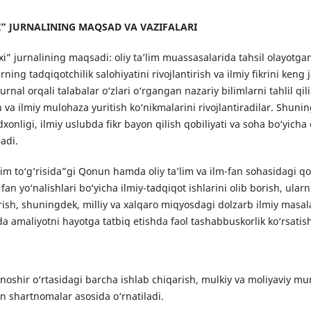
I
” JURNALINING MAQSAD VA VAZIFALARI
i” jurnalining maqsadi: oliy ta’lim muassasalarida tahsil olayotgan
arning tadqiqotchilik salohiyatini rivojlantirish va ilmiy fikrini ken
nal orqali talabalar o‘zlari o‘rgangan nazariy bilimlarni tahlil qil
h va ilmiy mulohaza yuritish ko‘nikmalarini rivojlantiradilar. Shun
onligi, ilmiy uslubda fikr bayon qilish qobiliyati va soha bo‘yicha
adi.
im to‘g‘risida”gi Qonun hamda oliy ta’lim va ilm-fan sohasidagi q
fan yo‘nalishlari bo‘yicha ilmiy-tadqiqot ishlarini olib borish, ularni
irish, shuningdek, milliy va xalqaro miqyosdagi dolzarb ilmiy masalal
amaliyotni hayotga tatbiq etishda faol tashabbuskorlik ko‘rsatis
a noshir o‘rtasidagi barcha ishlab chiqarish, mulkiy va moliyaviy 
n shartnomalar asosida o‘rnatiladi.