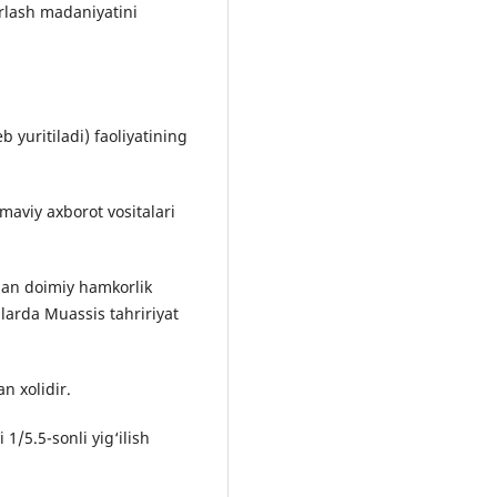
krlash madaniyatini
 yuritiladi) faoliyatining
maviy axborot vositalari
ilan doimiy hamkorlik
arda Muassis tahririyat
n xolidir.
1/5.5-sonli yig‘ilish