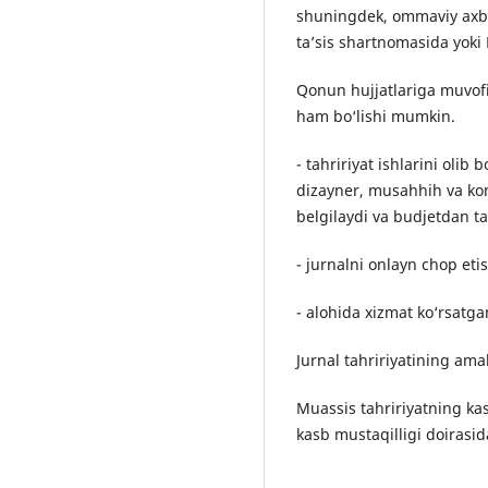
shuningdek, ommaviy axbor
ta’sis shartnomasida yok
Qonun hujjatlariga muvof
ham bo‘lishi mumkin.
- tahririyat ishlarini oli
dizayner, musahhih va komp
belgilaydi va budjetdan t
- jurnalni onlayn chop eti
- alohida xizmat ko‘rsatg
Jurnal tahririyatining amal
Muassis tahririyatning ka
kasb mustaqilligi doirasi