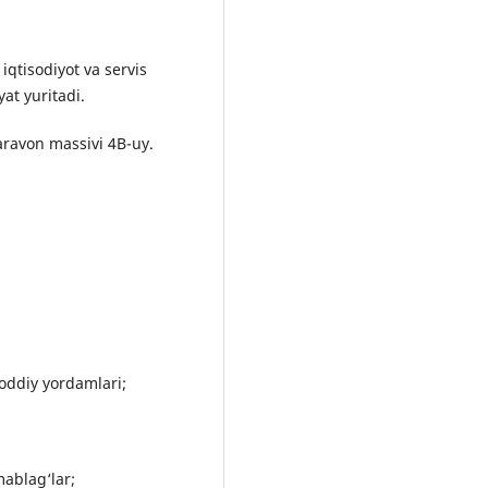
iqtisodiyot va servis
yat yuritadi.
aravon massivi 4B-uy.
moddiy yordamlari;
ablag‘lar;