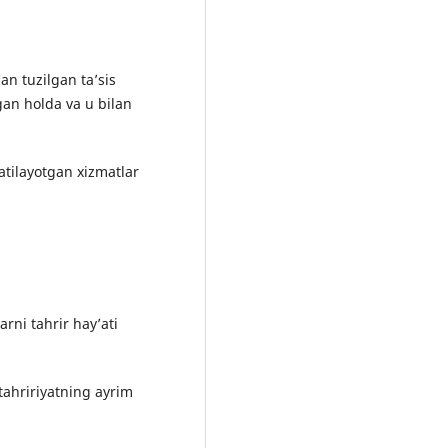
n tuzilgan ta’sis
gan holda va u bilan
atilayotgan xizmatlar
arni tahrir hay’ati
 tahririyatning ayrim