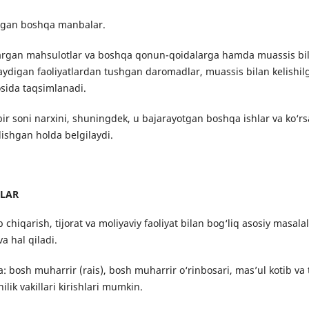
igan boshqa manbalar.
iqargan mahsulotlar va boshqa qonun-qoidalarga hamda muassis bila
ydigan faoliyatlardan tushgan daromadlar, muassis bilan kelishil
sida taqsimlanadi.
 bir soni narxini, shuningdek, u bajarayotgan boshqa ishlar va ko‘rs
lishgan holda belgilaydi.
ALAR
ab chiqarish, tijorat va moliyaviy faoliyat bilan bog‘liq asosiy masalal
va hal qiladi.
iga: bosh muharrir (rais), bosh muharrir o‘rinbosari, mas’ul kotib va
ilik vakillari kirishlari mumkin.