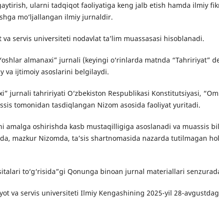
ytirish, ularni tadqiqot faoliyatiga keng jalb etish hamda ilmiy fi
ishga mo‘ljallangan ilmiy jurnaldir.
 va servis universiteti nodavlat ta’lim muassasasi hisoblanadi.
shlar almanaxi” jurnali (keyingi o‘rinlarda matnda “Tahririyat” deb
y va ijtimoiy asoslarini belgilaydi.
i” jurnali tahririyati O‘zbekiston Respublikasi Konstitutsiyasi, “Om
ssis tomonidan tasdiqlangan Nizom asosida faoliyat yuritadi.
atini amalga oshirishda kasb mustaqilligiga asoslanadi va muassis b
da, mazkur Nizomda, ta’sis shartnomasida nazarda tutilmagan holl
talari to‘g‘risida”gi Qonunga binoan jurnal materiallari senzurada
yot va servis universiteti Ilmiy Kengashining 2025-yil 28-avgustdagi 