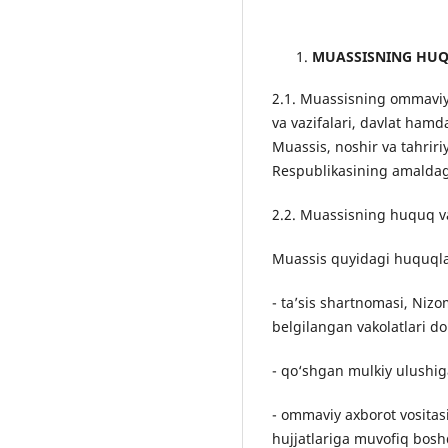
MUASSISNING HUQ
2.1. Muassisning ommaviy a
va vazifalari, davlat hamd
Muassis, noshir va tahriri
Respublikasining amaldagi
2.2. Muassisning huquq va
Muassis quyidagi huquql
- ta’sis shartnomasi, Niz
belgilangan vakolatlari do
- qo‘shgan mulkiy ulushiga
- ommaviy axborot vositas
hujjatlariga muvofiq bosh