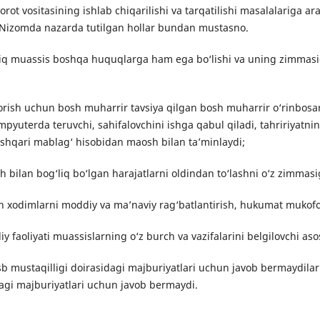
ot vositasining ishlab chiqarilishi va tarqatilishi masalalariga ar
i Nizomda nazarda tutilgan hollar bundan mustasno.
iq muassis boshqa huquqlarga ham ega bo‘lishi va uning zimmasi
b borish uchun bosh muharrir tavsiya qilgan bosh muharrir o‘rinbosar
yuterda teruvchi, sahifalovchini ishga qabul qiladi, tahririyatnin
ashqari mablag‘ hisobidan maosh bilan ta’minlaydi;
sh bilan bog‘liq bo‘lgan harajatlarni oldindan to‘lashni o‘z zimmasi
an xodimlarni moddiy va ma’naviy rag‘batlantirish, hukumat mukofo
iy faoliyati muassislarning o‘z burch va vazifalarini belgilovchi aso
sb mustaqilligi doirasidagi majburiyatlari uchun javob bermaydilar
dagi majburiyatlari uchun javob bermaydi.