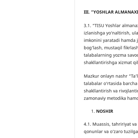
III. “
YOSHLAR ALMANAX
3.1. “TISU Yoshlar almanax
izlanishga yo‘naltirish, ul
imkonini yaratadi hamda jur
bog‘lash, mustaqil fikrlas
talabalarning yozma savodx
shakllantirishga xizmat qil
Mazkur onlayn nashr “Ta’l
talabalar o‘rtasida barcha 
shakllantirish va rivojlant
zamonaviy metodika hamda 
NOSHIR
4.1. Muassis, tahririyat v
qonunlar va o‘zaro tuzilga