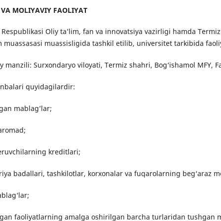
 VA MOLIYAVIY FAOLIYAT
 Respublikasi Oliy ta’lim, fan va innovatsiya vazirligi hamda Termiz 
m muassasasi muassisligida tashkil etilib, universitet tarkibida faoli
iy manzili: Surxondaryo viloyati, Termiz shahri, Bog‘ishamol MFY, F
anbalari quyidagilardir:
gan mablag’lar;
aromad;
ruvchilarning kreditlari;
iya badallari, tashkilotlar, korxonalar va fuqarolarning beg‘araz 
blag‘lar;
an faoliyatlarning amalga oshirilgan barcha turlaridan tushgan m