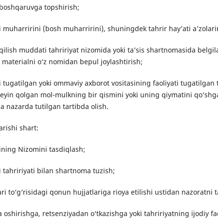
 boshqaruvga topshirish;
 muharririni (bosh muharririni), shuningdek tahrir hay’ati a’zolarin
 qilish muddati tahririyat nizomida yoki ta’sis shartnomasida belgi
materialni o‘z nomidan bepul joylashtirish;
 tugatilgan yoki ommaviy axborot vositasining faoliyati tugatilgan 
keyin qolgan mol-mulkning bir qismini yoki uning qiymatini qo‘sh
 nazarda tutilgan tartibda olish.
rishi shart:
ining Nizomini tasdiqlash;
 tahririyati bilan shartnoma tuzish;
ri to‘g‘risidagi qonun hujjatlariga rioya etilishi ustidan nazoratni 
shirishga, retsenziyadan o‘tkazishga yoki tahririyatning ijodiy fa