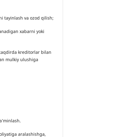
i tayinlash va ozod qilish;
lanadigan xabarni yoki
taqdirda kreditorlar bilan
gan mulkiy ulushiga
ta’minlash.
oliyatiga aralashishga,