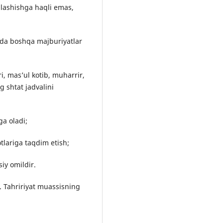
alashishga haqli emas,
da boshqa majburiyatlar
i, mas’ul kotib, muharrir,
g shtat jadvalini
ga oladi;
tlariga taqdim etish;
siy omildir.
. Tahririyat muassisning