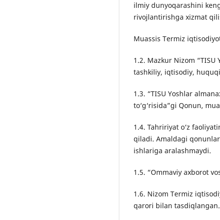
ilmiy dunyoqarashini kenga
rivojlantirishga xizmat qil
Muassis Termiz iqtisodiyot
1.2. Mazkur Nizom “TISU Yo
tashkiliy, iqtisodiy, huquqi
1.3. “TISU Yoshlar almanax
to‘g‘risida”gi Qonun, mua
1.4. Tahririyat o‘z faoliy
qiladi. Amaldagi qonunlar
ishlariga aralashmaydi.
1.5. “Ommaviy axborot vosi
1.6. Nizom Termiz iqtisodi
qarori bilan tasdiqlangan.