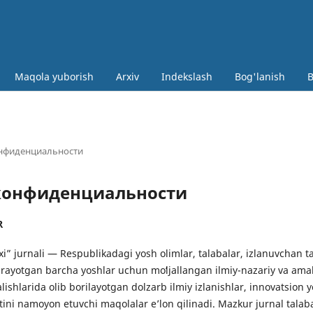
Maqola yuborish
Arxiv
Indekslash
Bog'lanish
B
онфиденциальности
 конфиденциальности
R
xi” jurnali — Respublikadagi yosh olimlar, talabalar, izlanuvchan 
irayotgan barcha yoshlar uchun moʻljallangan ilmiy-nazariy va amal
nalishlarida olib borilayotgan dolzarb ilmiy izlanishlar, innovatsion
atini namoyon etuvchi maqolalar eʼlon qilinadi. Mazkur jurnal tala