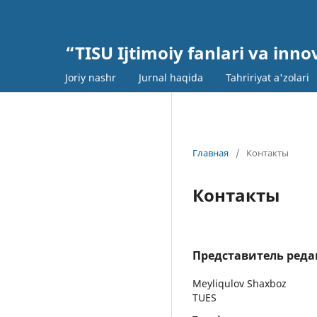
“TISU Ijtimoiy fanlari va inn
Joriy nashr
Jurnal haqida
Tahririyat a'zolari
Главная
/
Контакты
Контакты
Представитель ред
Meyliqulov Shaxboz
TUES