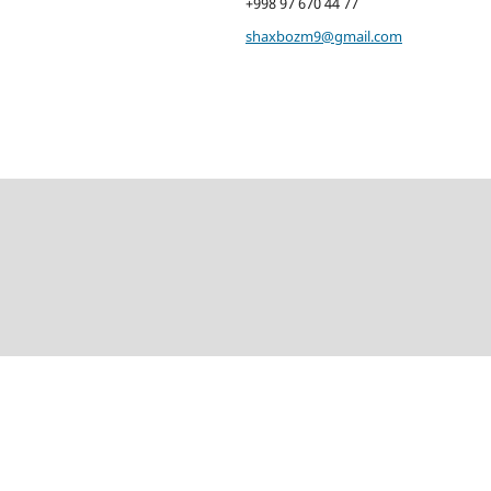
+998 97 670 44 77
shaxbozm9@gmail.com