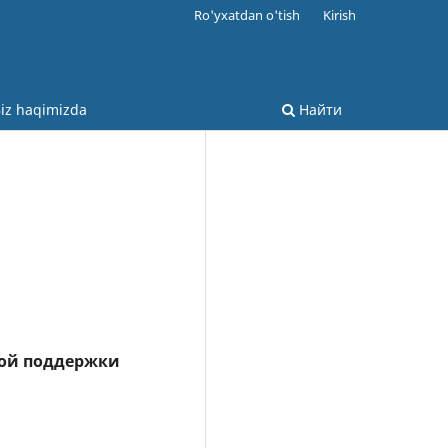
Ro'yxatdan o'tish
Kirish
iz haqimizda
Найти
кой поддержки