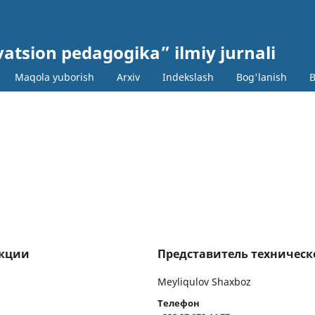
ovatsion pedagogika” ilmiy jurnali
Maqola yuborish
Arxiv
Indekslash
Bog'lanish
B
акции
Представитель техничес
Meyliqulov Shaxboz
Телефон