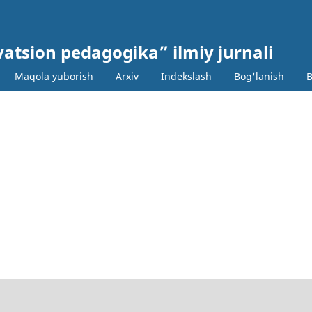
ovatsion pedagogika” ilmiy jurnali
Maqola yuborish
Arxiv
Indekslash
Bog'lanish
B