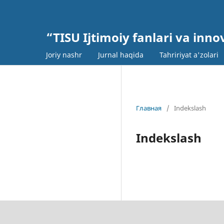
“TISU Ijtimoiy fanlari va inn
Joriy nashr
Jurnal haqida
Tahririyat a'zolari
Главная
/
Indekslash
Indekslash