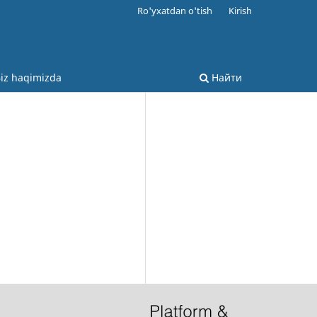
Ro'yxatdan o'tish
Kirish
iz haqimizda
Найти