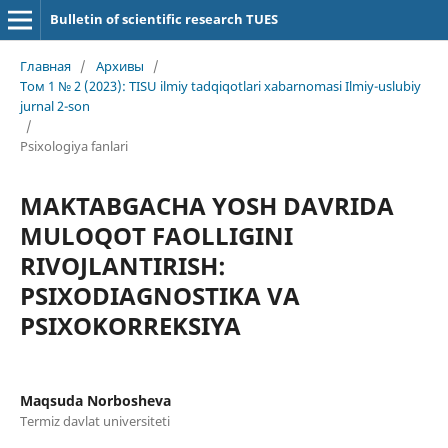
Bulletin of scientific research TUES
Главная
/
Архивы
/
Том 1 № 2 (2023): TISU ilmiy tadqiqotlari xabarnomasi Ilmiy-uslubiy
jurnal 2-son
/
Psixologiya fanlari
MAKTABGACHA YOSH DAVRIDA
MULOQOT FAOLLIGINI
RIVOJLANTIRISH:
PSIXODIAGNOSTIKA VA
PSIXOKORREKSIYA
Maqsuda Norbosheva
Termiz davlat universiteti