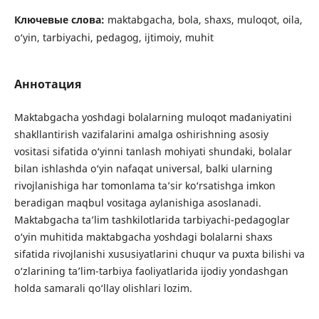
Ключевые слова:
maktabgacha, bola, shaxs, muloqot, oila,
o‘yin, tarbiyachi, pedagog, ijtimoiy, muhit
Аннотация
Maktabgacha yoshdagi bolalarning muloqot madaniyatini
shakllantirish vazifalarini amalga oshirishning asosiy
vositasi sifatida o‘yinni tanlash mohiyati shundaki, bolalar
bilan ishlashda o‘yin nafaqat universal, balki ularning
rivojlanishiga har tomonlama ta’sir ko‘rsatishga imkon
beradigan maqbul vositaga aylanishiga asoslanadi.
Maktabgacha ta’lim tashkilotlarida tarbiyachi-pedagoglar
o‘yin muhitida maktabgacha yoshdagi bolalarni shaxs
sifatida rivojlanishi xususiyatlarini chuqur va puxta bilishi va
o‘zlarining ta’lim-tarbiya faoliyatlarida ijodiy yondashgan
holda samarali qo‘llay olishlari lozim.