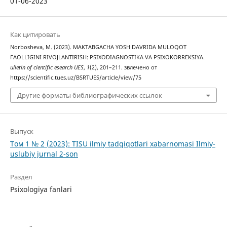
01-06-2023
Как цитировать
Norbosheva, M. (2023). MAKTABGACHA YOSH DAVRIDA MULOQOT
FAOLLIGINI RIVOJLANTIRISH: PSIXODIAGNOSTIKA VA PSIXOKORREKSIYA.
ulletin of cientific esearch UES
,
1
(2), 201–211. звлечено от
https://scientific.tues.uz/BSRTUES/article/view/75
Другие форматы библиографических ссылок
Выпуск
Том 1 № 2 (2023): TISU ilmiy tadqiqotlari xabarnomasi Ilmiy-
uslubiy jurnal 2-son
Раздел
Psixologiya fanlari