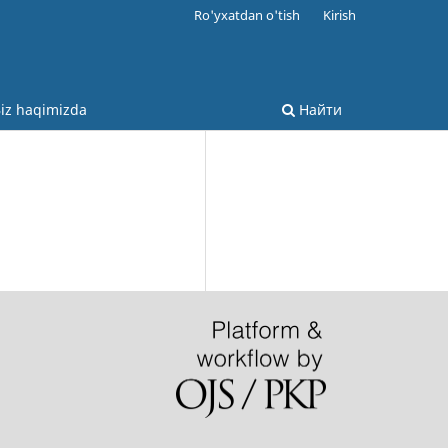
Ro'yxatdan o'tish
Kirish
iz haqimizda
Найти