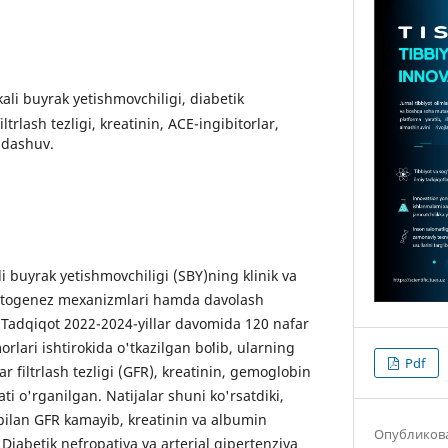
ali buyrak yetishmovchiligi, diabetik
ltrlash tezligi, kreatinin, ACE-ingibitorlar,
ndashuv.
buyrak yetishmovchiligi (SBY)ning klinik va
 patogenez mexanizmlari hamda davolash
n. Tadqiqot 2022-2024-yillar davomida 120 nafar
rlari ishtirokida o'tkazilgan boʻlib, ularning
Pdf
 filtrlash tezligi (GFR), kreatinin, gemoglobin
ti o'rganilgan. Natijalar shuni ko'rsatdiki,
 bilan GFR kamayib, kreatinin va albumin
Опубликов
. Diabetik nefropatiya va arterial gipertenziya