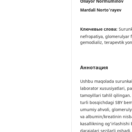
Ollayor Normuminov
Mardali Norto'rayev
Ключевые слова:
Surunk
nefropatiya, glomerulyar fi
gemodializ, terapevtik yo
Аннотация
Ushbu maqolada surunkali 
laborator xususiyatlari,
tamoyillari tahlil qilinga
turli bosqichdagi SBY bemo
umumiy ahvoli, glomerulyar
va albumin/kreatinin nisba
kasallikning og'irlashishi
darajalari sezilarli oshadi