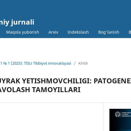
miy jurnali
Maqola yuborish
Arxiv
Indekslash
Bog'lanish
B
1 № 1 (2025): TISU Tibbiyot innovatisyasi
/
Kirish
YRAK YETISHMOVCHILIGI: PATOGENEZ
AVOLASH TAMOYILLARI