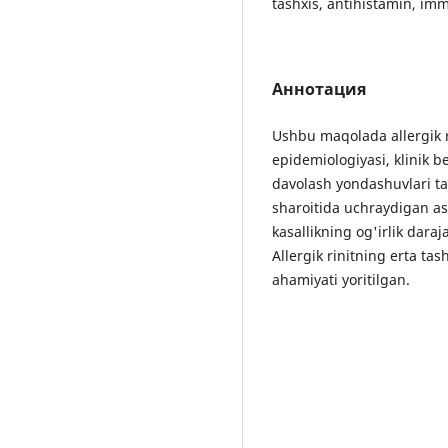
tashxis, antihistamin, im
Аннотация
Ushbu maqolada allergik ri
epidemiologiyasi, klinik b
davolash yondashuvlari ta
sharoitida uchraydigan as
kasallikning og'irlik daraj
Allergik rinitning erta tas
ahamiyati yoritilgan.