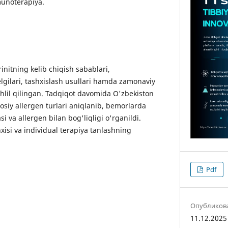
munoterapiya.
nitning kelib chiqish sabablari,
elgilari, tashxislash usullari hamda zamonaviy
hlil qilingan. Tadqiqot davomida O'zbekiston
osiy allergen turlari aniqlanib, bemorlarda
asi va allergen bilan bog'liqligi o'rganildi.
hxisi va individual terapiya tanlashning
Pdf
Опубликов
11.12.2025