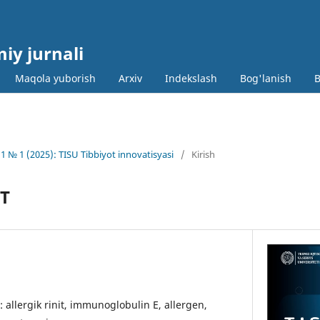
miy jurnali
Maqola yuborish
Arxiv
Indekslash
Bog'lanish
B
1 № 1 (2025): TISU Tibbiyot innovatisyasi
/
Kirish
IT
r: allergik rinit, immunoglobulin E, allergen,