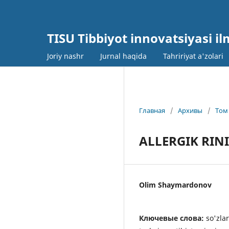
TISU Tibbiyot innovatsiyasi il
Joriy nashr
Jurnal haqida
Tahririyat a'zolari
Главная
/
Архивы
/
Том 
ALLERGIK RIN
Olim Shaymardonov
Ключевые слова:
so'zla