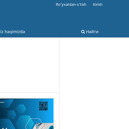
Ro'yxatdan o'tish
Kirish
iz haqimizda
Найти