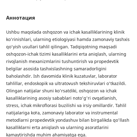
Аннотация
Ushbu maqolada oshqozon va ichak kasalliklarining klinik
ko'rinishlari, ularning etiologiyasi hamda zamonaviy tashxis
qo'yish usullari tahlil qilingan. Tadqiqotning maqsadi
oshqozon-ichak tizimi kasalliklarini erta aniqlash, ularning
rivojlanish mexanizmlarini tushuntirish va propedevtik
belgilar asosida tashxislashning samaradorligini
baholashdir. Ish davomida klinik kuzatuvlar, laborator
tahlillar, endoskopik va ultratovush tekshiruvlari o'tkazildi.
Olingan natijalar shuni ko'rsatdiki, oshqozon va ichak
kasalliklarining asosiy sabablari noto'g'ri ovqatlanish,
stress, ichak mikroflorasi buzilishi va irsiy omillardir. Tahlil
natijalariga koʻra, zamonaviy laborator va instrumental
metodlarni propedevtik yondashuv bilan birgalikda qo'llash
kasalliklarni erta aniqlash va ularning asoratlarini
kamaytirishda muhim ahamiyatga ega.