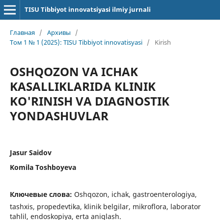
TISU Tibbiyot innovatsiyasi ilmiy jurnali
Главная
/
Архивы
/
Том 1 № 1 (2025): TISU Tibbiyot innovatisyasi
/
Kirish
OSHQOZON VA ICHAK
KASALLIKLARIDA KLINIK
KO'RINISH VA DIAGNOSTIK
YONDASHUVLAR
Jasur Saidov
Komila Toshboyeva
Ключевые слова:
Oshqozon, ichak, gastroenterologiya,
tashxis, propedevtika, klinik belgilar, mikroflora, laborator
tahlil, endoskopiya, erta aniqlash.