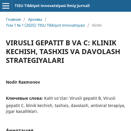
TISU Tibbiyot innovatsiyasi ilmiy jurnali
Главная
/
Архивы
/
Том 1 № 1 (2025): TISU Tibbiyot innovatisyasi
/
Kirish
VIRUSLI GEPATIT B VA C: KLINIK
KECHISH, TASHXIS VA DAVOLASH
STRATEGIYALARI
Nodir Raxmonov
Ключевые слова:
Kalit so'zlar: Virusli gepatit B, Virusli
gepatit C, klinik kechish, tashxis, davolash, antiviral terapiya,
jigar kasalliklari.
Аннотация