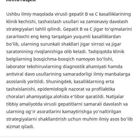
Ushbu ilmiy maqolada virusli gepatit B va C kasalliklarining
klinik kechishi, tashxislash usullari va zamonaviy davolash
strategiyalari tahlil qilindi. Gepatit B va C jigar to'qimalarini
zararlovchi eng keng tarqalgan yuqumli kasalliklardan
bo'lib, ularning surunkali shakllari jigar sirrozi va jigar
saratonining rivojlanishiga olib keladi. Tadqiqotda klinik
belgilarning bosqichma-bosqich namoyon bo'lishi,
laborator tekshiruvlarning diagnostik ahamiyati hamda
antiviral davo usullarining samaradorligi ilmiy manbalarga
asoslanib yoritildi. Shuningdek, kasalliklarning erta
tashxislanishi, epidemiologik nazorat va profilaktika
choralari ahamiyatiga alohida e'tibor qaratildi. Natijalar
tibbiy amaliyotda virusli gepatitlarni samarali davolash va
ularning og'ir asoratlarini kamaytirishga yo'naltirilgan
strategiyalarni shakllantirish uchun muhim ilmiy asos bo'lib
xizmat qiladi.