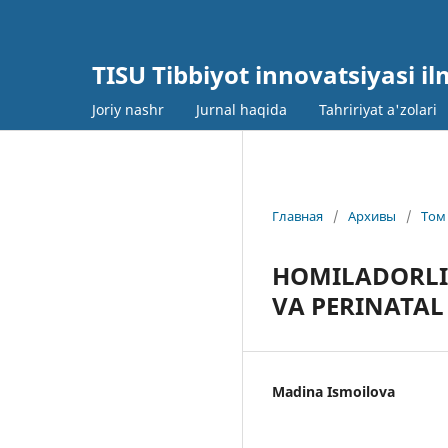
TISU Tibbiyot innovatsiyasi il
Joriy nashr
Jurnal haqida
Tahririyat a'zolari
Главная
/
Архивы
/
Том 
HOMILADORLIK
VA PERINATAL
Madina Ismoilova