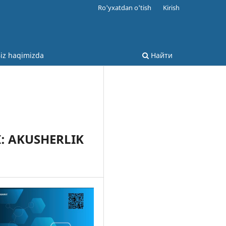
Ro'yxatdan o'tish
Kirish
iz haqimizda
Найти
: AKUSHERLIK