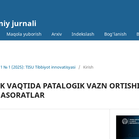
miy jurnali
Maqola yuborish
Arxiv
Indekslash
Bog'lanish
B
1 № 1 (2025): TISU Tibbiyot innovatisyasi
/
Kirish
 VAQTIDA PATALOGIK VAZN ORTISHI
 ASORATLAR