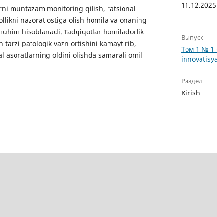
11.12.2025
rni muntazam monitoring qilish, ratsional
ollikni nazorat ostiga olish homila va onaning
muhim hisoblanadi. Tadqiqotlar homiladorlik
Выпуск
tarzi patologik vazn ortishini kamaytirib,
Том 1 № 1 
l asoratlarning oldini olishda samarali omil
innovatisya
Раздел
Kirish