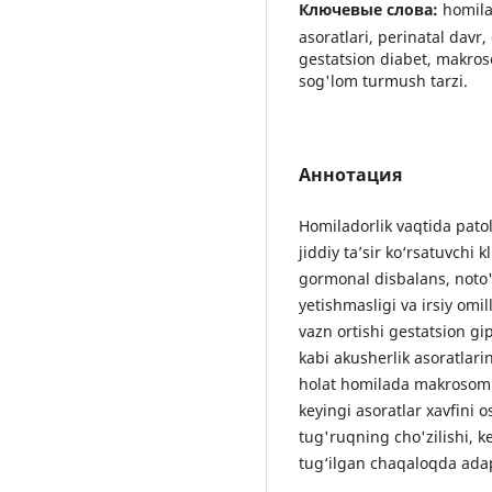
Ключевые слова:
homila
asoratlari, perinatal davr
gestatsion diabet, makros
sog'lom turmush tarzi.
Аннотация
Homiladorlik vaqtida pato
jiddiy ta’sir ko‘rsatuvch
gormonal disbalans, noto'g
yetishmasligi va irsiy omi
vazn ortishi gestatsion gi
kabi akusherlik asoratlari
holat homilada makrosomiy
keyingi asoratlar xavfini o
tug'ruqning cho'zilishi, k
tug‘ilgan chaqaloqda adap