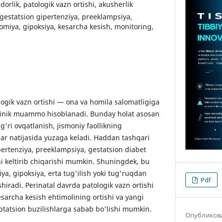
dorlik, patologik vazn ortishi, akusherlik
, gestatsion gipertenziya, preeklampsiya,
omiya, gipoksiya, kesarcha kesish, monitoring,
logik vazn ortishi — ona va homila salomatligiga
i klinik muammo hisoblanadi. Bunday holat asosan
'ri ovqatlanish, jismoniy faollikning
llar natijasida yuzaga keladi. Haddan tashqari
pertenziya, preeklampsiya, gestatsion diabet
ni keltirib chiqarishi mumkin. Shuningdek, bu
a, gipoksiya, erta tug'ilish yoki tug'ruqdan
Pdf
shiradi. Perinatal davrda patologik vazn ortishi
esarcha kesish ehtimolining ortishi va yangi
tatsion buzilishlarga sabab bo'lishi mumkin.
Опубликов