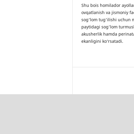
Shu bois homilador ayolla
ovqatlanish va jismoniy fa
sog'lom tug'ilishi uchun 
paytidagi sog'lom turmush 
akusherlik hamda perinata
ekanligini ko‘rsatadi.