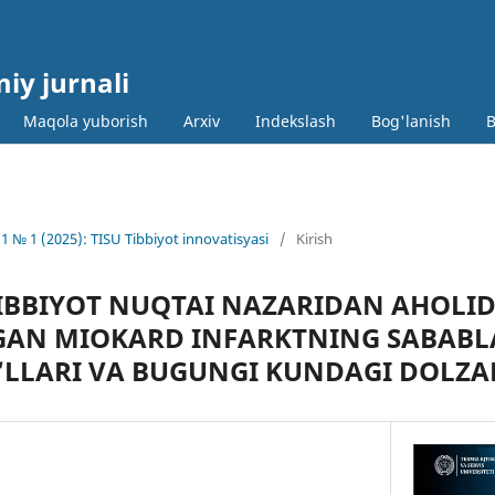
miy jurnali
Maqola yuborish
Arxiv
Indekslash
Bog'lanish
B
1 № 1 (2025): TISU Tibbiyot innovatisyasi
/
Kirish
IBBIYOT NUQTAI NAZARIDAN AHOLI
GAN MIOKARD INFARKTNING SABABLA
LLARI VA BUGUNGI KUNDAGI DOLZA