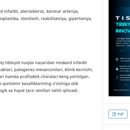
d infarkti, ateroskleroz, koronar arteriya,
plastika, stentlash, reabilitatsiya, gipertoniya,
 tibbiyot nuqtai nazaridan miokard infarkti
bablari, patogenez mexanizmlari, klinik kecnishi,
i hamda profilaktik choralari keng yoritilgan.
qontomir kasalliklarining o‘sishiga olib
gik va hayot tarzi omillari tahlil qilinadi.
Pdf