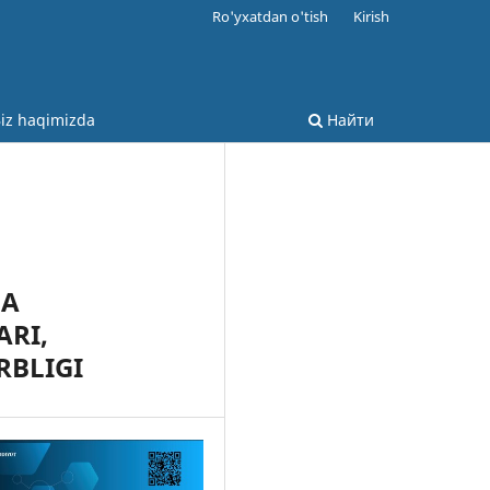
Ro'yxatdan o'tish
Kirish
iz haqimizda
Найти
DA
RI,
RBLIGI