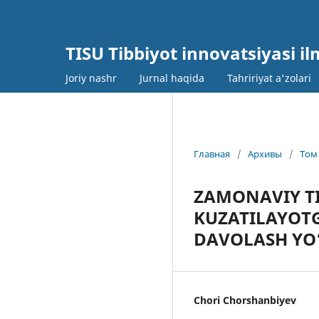
TISU Tibbiyot innovatsiyasi il
Joriy nashr
Jurnal haqida
Tahririyat a'zolari
Главная
/
Архивы
/
Том 
ZAMONAVIY T
KUZATILAYOT
DAVOLASH YO‘
Chori Chorshanbiyev