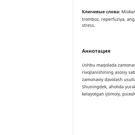
Ключевые слова:
Miokar
tromboz, reperfuziya, angio
stress.
Аннотация
Ushbu maqolada zamonaviy
rivojlanishining asosiy sa
zamonaviy davolash usullar
Shuningdek, aholida yurak-
kelayotgan ijtimoiy, psixolo