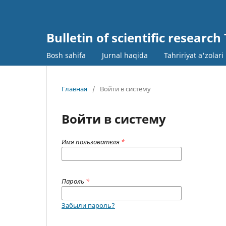
Bulletin of scientific research
Bosh sahifa
Jurnal haqida
Tahririyat a'zolari
Главная
/
Войти в систему
Войти в систему
Имя пользователя
*
Пароль
*
Забыли пароль?