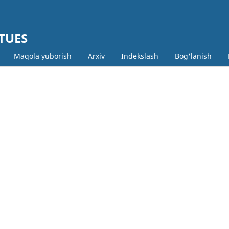
 TUES
Maqola yuborish
Arxiv
Indekslash
Bog'lanish