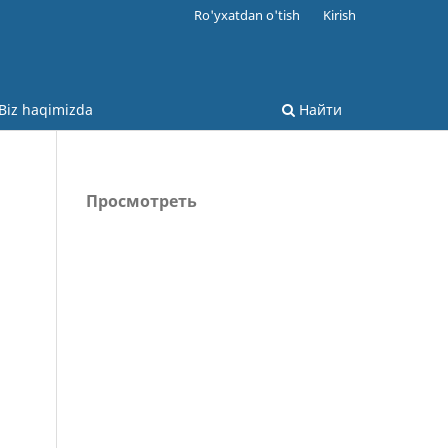
Ro'yxatdan o'tish
Kirish
Biz haqimizda
Найти
Просмотреть