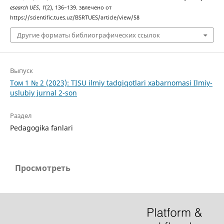
esearch UES
,
1
(2), 136–139. звлечено от
https://scientific.tues.uz/BSRTUES/article/view/58
Другие форматы библиографических ссылок
Выпуск
Том 1 № 2 (2023): TISU ilmiy tadqiqotlari xabarnomasi Ilmiy-
uslubiy jurnal 2-son
Раздел
Pedagogika fanlari
Просмотреть