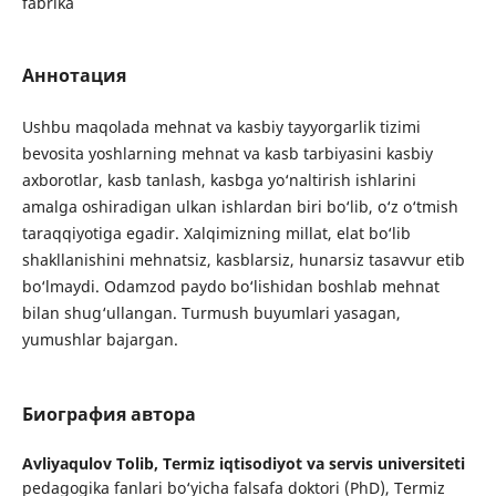
fabrika
Аннотация
Ushbu maqolada mehnat va kasbiy tayyorgarlik tizimi
bevosita yoshlarning mehnat va kasb tarbiyasini kasbiy
axborotlar, kasb tanlash, kasbga yo‘naltirish ishlarini
amalga oshiradigan ulkan ishlardan biri bo‘lib, o‘z o‘tmish
taraqqiyotiga egadir. Xalqimizning millat, elat bo‘lib
shakllanishini mehnatsiz, kasblarsiz, hunarsiz tasavvur etib
bo‘lmaydi. Odamzod paydo bo‘lishidan boshlab mehnat
bilan shug‘ullangan. Turmush buyumlari yasagan,
yumushlar bajargan.
Биография автора
Avliyaqulov Tolib,
Termiz iqtisodiyot va servis universiteti
pedagogika fanlari bo‘yicha falsafa doktori (PhD), Termiz