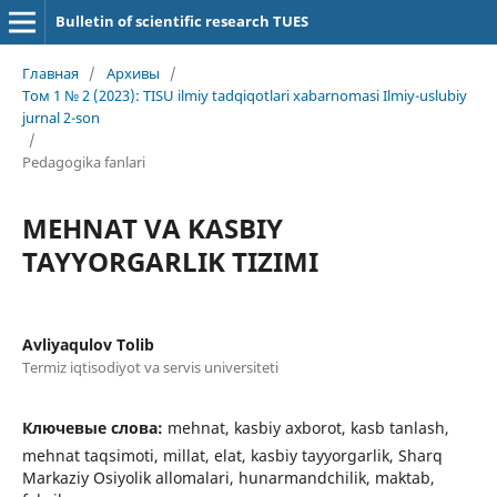
Bulletin of scientific research TUES
Главная
/
Архивы
/
Том 1 № 2 (2023): TISU ilmiy tadqiqotlari xabarnomasi Ilmiy-uslubiy
jurnal 2-son
/
Pedagogika fanlari
MEHNAT VA KASBIY
TAYYORGARLIK TIZIMI
Avliyaqulov Tolib
Termiz iqtisodiyot va servis universiteti
Ключевые слова:
mehnat, kasbiy axborot, kasb tanlash,
mehnat taqsimoti, millat, elat, kasbiy tayyorgarlik, Sharq
Markaziy Osiyolik allomalari, hunarmandchilik, maktab,